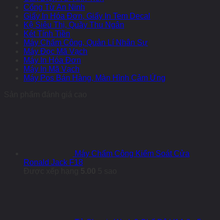
Cổng Từ An Ninh
Giấy In Hóa Đơn, Giấy In Tem Decal
Kệ Siêu Thị, Quầy Thu Ngân
Két Tính Tiền
Máy Chấm Công, Quản Lí Nhân Sự
Máy Đọc Mã Vạch
Máy In Hóa Đơn
Máy In Mã Vạch
Máy Pos Bán Hàng, Màn Hình Cảm Ứng
Sản phẩm đánh giá cao
Máy Chấm Công Kiểm Soát Cửa
Ronald Jack F18
Được xếp hạng
5.00
5 sao