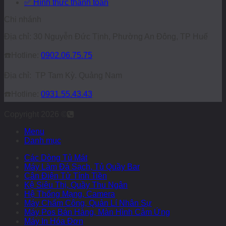
✅ Hình thức thanh toán
Chi nhánh
Địa chỉ: 30 Nguyễn Đức Tịnh, Phường An Đông, TP Huế
☎️
Hotline:
0902.06.75.75
Địa chỉ: TP Tam Kỳ. Quảng Nam
☎️
Hotline:
0931.55.43.43
Copyright 2026 ©
Menu
Danh mục
Các Dòng Tủ Mát
Máy Làm Đá Sạch, Tủ Quầy Bar
Cân Điện Tử Tính Tiền
Kệ Siêu Thị, Quầy Thu Ngân
Hệ Thống Mạng, Camera
Máy Chấm Công, Quản Lí Nhân Sự
Máy Pos Bán Hàng, Màn Hình Cảm Ứng
Máy In Hóa Đơn