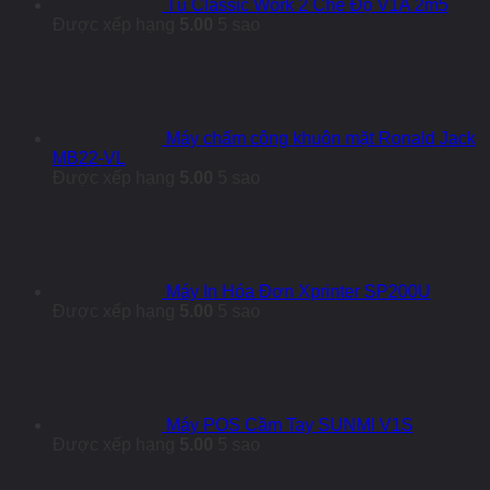
Tủ Classic Work 2 Chế Độ V1A 2m5
Được xếp hạng
5.00
5 sao
Máy chấm công khuôn mặt Ronald Jack
MB22-VL
Được xếp hạng
5.00
5 sao
Máy In Hóa Đơn Xprinter SP200U
Được xếp hạng
5.00
5 sao
Máy POS Cầm Tay SUNMI V1S
Được xếp hạng
5.00
5 sao