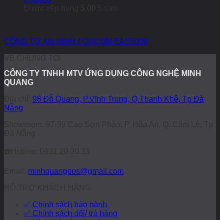
Được xếp hạng
5.00
5 sao
CỔNG TỪ AN NINH FOXCOM EAS5008
VỀ CHÚNG TÔI
CÔNG TY TNHH MTV ỨNG DỤNG CÔNG NGHỆ MINH
QUANG
Địa chỉ:
98 Đỗ Quang, P.Vĩnh Trung, Q.Thanh Khê, Tp Đà
Nẵng
Showroom: 97-99 Cao Sơn Pháo, P. Hòa An, Q. Cẩm Lệ, Tp
Đà Nẵng
☎️
Hotline: 0931.20.20.33
Email:
minhquangpos@gmail.com
HỖ TRỢ KHÁCH HÀNG
✅ Chính sách bảo hành
✅ Chính sách đổi/ trả hàng