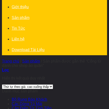
Giới thiệu
Sản phẩm
Tin Tức
Liên hệ
Download Tài Liệu
Trang chủ
/
Sản phẩm
/
Sản phẩm được gắn thẻ “Cổng từ
dành cho shop áo quần”
Lọc
Hiển thị kết quả duy nhất
Danh mục sản phẩm
Bộ Rung Báo Khách
Các Dòng Tủ Mát
Cân Điện Tử Tính Tiền