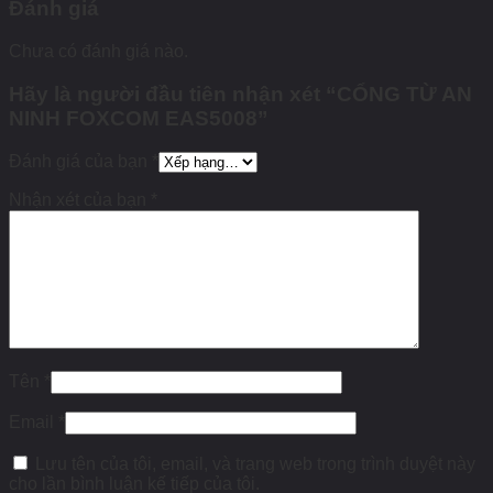
Đánh giá
Chưa có đánh giá nào.
Hãy là người đầu tiên nhận xét “CỔNG TỪ AN
NINH FOXCOM EAS5008”
Đánh giá của bạn
*
Nhận xét của bạn
*
Tên
*
Email
*
Lưu tên của tôi, email, và trang web trong trình duyệt này
cho lần bình luận kế tiếp của tôi.