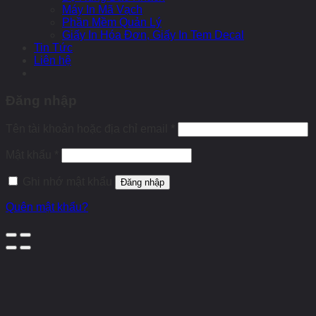
Máy In Mã Vạch
Phần Mềm Quản Lý
Giấy In Hóa Đơn, Giấy In Tem Decal
Tin Tức
Liên hệ
Đăng nhập
Tên tài khoản hoặc địa chỉ email
*
Mật khẩu
*
Ghi nhớ mật khẩu
Đăng nhập
Quên mật khẩu?