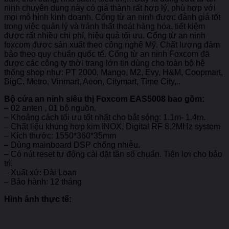
ninh chuyên dụng này có giá thành rất hợp lý, phù hợp với
mọi mô hình kinh doanh. Cổng từ an ninh được đánh giá tốt
trong việc quản lý và tránh thất thoát hàng hóa, tiết kiệm
được rất nhiều chi phí, hiệu quả tối ưu. Cổng từ an ninh
foxcom được sản xuất theo công nghệ Mỹ. Chất lượng đảm
bảo theo quy chuẩn quốc tế. Cổng từ an ninh Foxcom đã
được các công ty thời trang lớn tin dùng cho toàn bộ hệ
thống shop như: PT 2000, Mango, M2, Evy, H&M, Coopmart,
BigC, Metro, Vinmart, Aeon, Citymart, Time City,..
Bộ cửa an ninh siêu thị Foxcom EAS5008 bao gồm:
– 02 anten , 01 bộ nguồn.
– Khoảng cách tối ưu tốt nhất cho bắt sóng: 1.1m- 1.4m.
– Chất liệu khung hợp kim INOX, Digital RF 8.2MHz system
– Kích thước: 1550*360*35mm
– Dùng mainboard DSP chống nhiễu.
– Có nút reset tự động cài đặt tần số chuẩn. Tiện lợi cho bảo
trì.
– Xuất xứ: Đài Loan
– Bảo hành: 12 tháng
Hình ảnh thực tế: