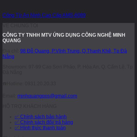
Cổng Từ An Ninh Cao Cấp AMS-6089
VỀ CHÚNG TÔI
CÔNG TY TNHH MTV ỨNG DỤNG CÔNG NGHỆ MINH
QUANG
Địa chỉ:
98 Đỗ Quang, P.Vĩnh Trung, Q.Thanh Khê, Tp Đà
Nẵng
Showroom: 97-99 Cao Sơn Pháo, P. Hòa An, Q. Cẩm Lệ, Tp
Đà Nẵng
☎️
Hotline: 0931.20.20.33
Email:
minhquangpos@gmail.com
HỖ TRỢ KHÁCH HÀNG
✅ Chính sách bảo hành
✅ Chính sách đổi/ trả hàng
✅ Hình thức thanh toán