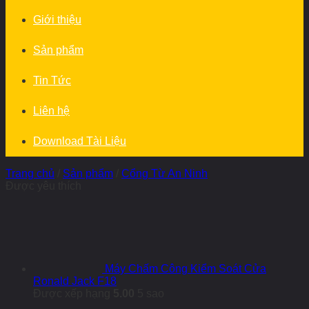
Giới thiệu
Sản phẩm
Tin Tức
Liên hệ
Download Tài Liệu
Trang chủ
/
Sản phẩm
/
Cổng Từ An Ninh
Được yêu thích
Máy Chấm Công Kiểm Soát Cửa
Ronald Jack F18
Được xếp hạng
5.00
5 sao