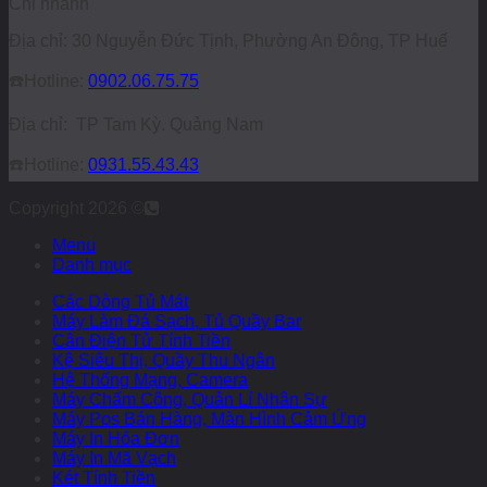
Chi nhánh
Địa chỉ: 30 Nguyễn Đức Tịnh, Phường An Đông, TP Huế
☎️
Hotline:
0902.06.75.75
Địa chỉ: TP Tam Kỳ. Quảng Nam
☎️
Hotline:
0931.55.43.43
Copyright 2026 ©
Menu
Danh mục
Các Dòng Tủ Mát
Máy Làm Đá Sạch, Tủ Quầy Bar
Cân Điện Tử Tính Tiền
Kệ Siêu Thị, Quầy Thu Ngân
Hệ Thống Mạng, Camera
Máy Chấm Công, Quản Lí Nhân Sự
Máy Pos Bán Hàng, Màn Hình Cảm Ứng
Máy In Hóa Đơn
Máy In Mã Vạch
Két Tính Tiền