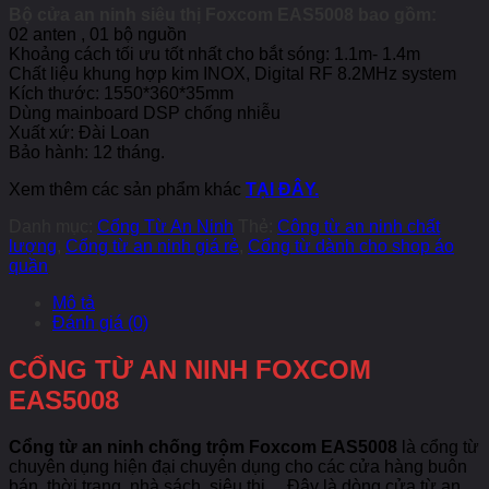
Bộ cửa an ninh siêu thị Foxcom EAS5008 bao gồm:
02 anten , 01 bộ nguồn
Khoảng cách tối ưu tốt nhất cho bắt sóng: 1.1m- 1.4m
Chất liệu khung hợp kim INOX, Digital RF 8.2MHz system
Kích thước: 1550*360*35mm
Dùng mainboard DSP chống nhiễu
Xuất xứ: Đài Loan
Bảo hành: 12 tháng.
Xem thêm các sản phẩm khác
TẠI ĐÂY.
Danh mục:
Cổng Từ An Ninh
Thẻ:
Công từ an ninh chất
lượng
,
Cổng từ an ninh giá rẻ
,
Cổng từ dành cho shop áo
quần
Mô tả
Đánh giá (0)
CỔNG TỪ AN NINH FOXCOM
EAS5008
Cổng từ an ninh chống trộm Foxcom EAS5008
là cổng từ
chuyên dụng hiện đại chuyên dụng cho các cửa hàng buôn
bán, thời trang, nhà sách, siêu thị,…Đây là dòng cửa từ an