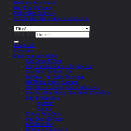
Bộ Rung Báo Khách
Máy Đọc Mã Vạch
Phần Mềm Quản Lý
Giấy In Hóa Đơn, Giấy In Tem Decal
Tìm kiếm:
Trang chủ
Giới thiệu
Danh mục sản phẩm
Các Dòng Tủ Mát
Máy Làm Đá Sạch, Tủ Quầy Bar
Cân Điện Tử Tính Tiền
Kệ Siêu Thị, Quầy Thu Ngân
Hệ Thống Mạng, Camera
Máy Chấm Công, Quản Lí Nhân Sự
Máy Pos Bán Hàng, Màn Hình Cảm Ứng
Máy In Hóa Đơn
Xprinter
Antech
Giấy In Hóa Đơn
Máy Đọc Mã Vạch
Két Tính Tiền
Bộ Rung Báo Khách