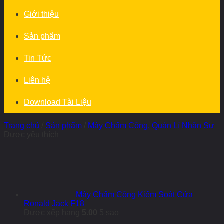
Giới thiệu
Sản phẩm
Tin Tức
Liên hệ
Download Tài Liệu
Trang chủ
/
Sản phẩm
/
Máy Chấm Công, Quản Lí Nhân Sự
Được yêu thích
Máy Chấm Công Kiểm Soát Cửa
Ronald Jack F18
Được xếp hạng
5.00
5 sao