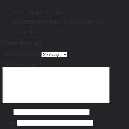
Được xếp hạng
5
5 sao
Cty BDDS Ninh Bình
–
18 Tháng năm, 2023
Giá ổn, dễ mua và sử dụng
Thêm đánh giá
Đánh giá của bạn
*
Nhận xét của bạn
*
Tên
*
Email
*