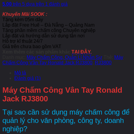
5.00
trên 5 dựa trên
1
đánh giá
Khuyến Mãi SOOK :
Tặng kèm 05m dây
Lắp đặt Free Huế – Đà Nẵng – Quảng Nam
Tặng phần mềm chấm công Chuyên nghiệp
Lắp đặt và hướng dẫn sử dụng tận nơi
Hỗ trợ kĩ thuật 24/7
Giá trên chưa bao gồm VAT
Xem thêm các sản phẩm khác
TẠI ĐÂY.
Danh mục:
Máy Chấm Công, Quản Lí Nhân Sự
Thẻ:
Máy
Chấm Công Vân Tay Ronald Jack RJ3800
,
RJ3800
Mô tả
Đánh giá (1)
Máy Chấm Công Vân Tay Ronald
Jack RJ3800
Tại sao cần sử dụng máy chấm công để
quản lý cho văn phòng, công ty, doanh
nghiệp?