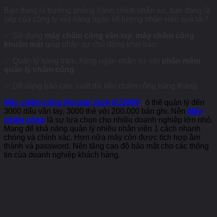
Bạn đang là trưởng phòng hành chính nhân sự, bạn đang là
sếp của công ty với hàng ngàn số lượng nhân viên quá tải?
✅
Sử dụng
máy chấm công vân tay
,
máy chấm công
khuôn
mặt
giúp nhân sự chủ động khai báo.
✅
Quản lý hàng trăm, hàng ngàn nhân sự với
phần mềm
quản lý chấm công
.
✅
Dễ dàng báo cáo, xuất dữ liệu chấm công hàng tháng.
Máy chấm công Ronald Jack RJ3800
c
ó thể quản lý đến
3000 dấu vân tay, 3000 thẻ với 200.000 bản ghi. Nên
Máy
chấm công
là sự lựa chọn cho nhiều doanh nghiệp lớn nhỏ.
Mang để khả năng quản lý nhiều nhân viên 1 cách nhanh
chóng và chính xác. Hơn nữa máy còn được tích hợp âm
thành và password. Nên tăng cao độ bảo mật cho các thông
tin của doanh nghiệp khách hàng.