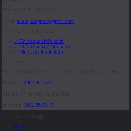
☎️
Hotline: 0931.20.20.33
Email:
minhquangpos@gmail.com
HỖ TRỢ KHÁCH HÀNG
✅ Chính sách bảo hành
✅ Chính sách đổi/ trả hàng
✅ Hình thức thanh toán
Chi nhánh
Địa chỉ: 30 Nguyễn Đức Tịnh, Phường An Đông, TP Huế
☎️
Hotline:
0902.06.75.75
Địa chỉ: TP Tam Kỳ. Quảng Nam
☎️
Hotline:
0931.55.43.43
Copyright 2026 ©
Menu