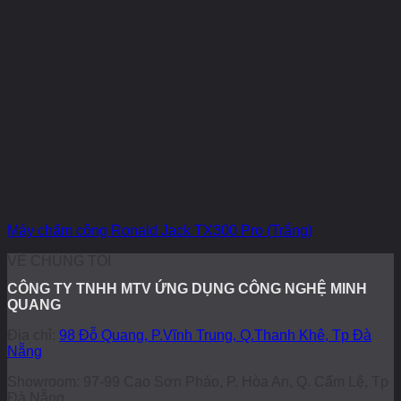
Máy chấm công Ronald Jack TX300 Pro (Trắng)
VỀ CHÚNG TÔI
CÔNG TY TNHH MTV ỨNG DỤNG CÔNG NGHỆ MINH
QUANG
Địa chỉ:
98 Đỗ Quang, P.Vĩnh Trung, Q.Thanh Khê, Tp Đà
Nẵng
Showroom: 97-99 Cao Sơn Pháo, P. Hòa An, Q. Cẩm Lệ, Tp
Đà Nẵng