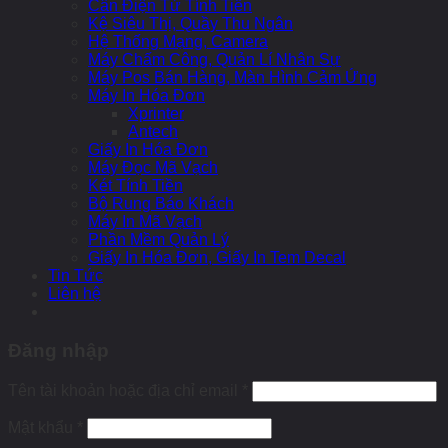
Cân Điện Tử Tính Tiền
Kệ Siêu Thị, Quầy Thu Ngân
Hệ Thống Mạng, Camera
Máy Chấm Công, Quản Lí Nhân Sự
Máy Pos Bán Hàng, Màn Hình Cảm Ứng
Máy In Hóa Đơn
Xprinter
Antech
Giấy In Hóa Đơn
Máy Đọc Mã Vạch
Két Tính Tiền
Bộ Rung Báo Khách
Máy In Mã Vạch
Phần Mềm Quản Lý
Giấy In Hóa Đơn, Giấy In Tem Decal
Tin Tức
Liên hệ
Đăng nhập
Tên tài khoản hoặc địa chỉ email
*
Mật khẩu
*