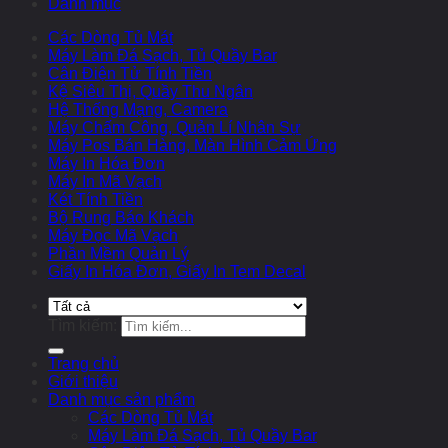
Danh mục
Các Dòng Tủ Mát
Máy Làm Đá Sạch, Tủ Quầy Bar
Cân Điện Tử Tính Tiền
Kệ Siêu Thị, Quầy Thu Ngân
Hệ Thống Mạng, Camera
Máy Chấm Công, Quản Lí Nhân Sự
Máy Pos Bán Hàng, Màn Hình Cảm Ứng
Máy In Hóa Đơn
Máy In Mã Vạch
Két Tính Tiền
Bộ Rung Báo Khách
Máy Đọc Mã Vạch
Phần Mềm Quản Lý
Giấy In Hóa Đơn, Giấy In Tem Decal
Tìm kiếm:
Trang chủ
Giới thiệu
Danh mục sản phẩm
Các Dòng Tủ Mát
Máy Làm Đá Sạch, Tủ Quầy Bar