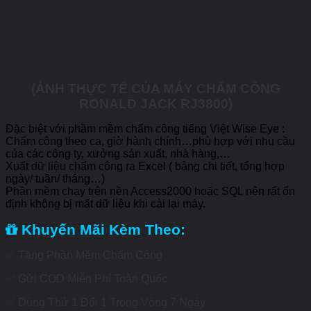
(ẢNH THỰC TẾ CỦA MÁY CHẤM CÔNG
RONALD JACK RJ3800)
Đặc biệt với phầm mềm chấm công tiếng Việt Wise Eye :
Chấm công theo ca, giờ hành chính…phù hợp với nhu cầu
của các công ty, xưởng sản xuất, nhà hàng,…
Xuất dữ liệu chấm công ra Excel ( bảng chi tiết, tổng hợp
ngày/ tuần/ tháng…)
Phần mềm chạy trên nền Access2000 hoặc SQL nên rất ổn
định không bị mất dữ liệu khi cài lại máy.
Khuyến Mãi Kèm Theo:
✅
Tặng Phần Mềm Chấm Công
✅
Gửi COD Miễn Phí Toàn Quốc
✅
Dùng Thử 1 Đổi 1 Trong Vòng 7 Ngày