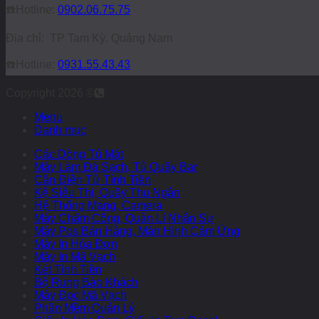
☎️
Hotline:
0902.06.75.75
Địa chỉ: TP Tam Kỳ. Quảng Nam
☎️
Hotline:
0931.55.43.43
Copyright 2026 ©
Menu
Danh mục
Các Dòng Tủ Mát
Máy Làm Đá Sạch, Tủ Quầy Bar
Cân Điện Tử Tính Tiền
Kệ Siêu Thị, Quầy Thu Ngân
Hệ Thống Mạng, Camera
Máy Chấm Công, Quản Lí Nhân Sự
Máy Pos Bán Hàng, Màn Hình Cảm Ứng
Máy In Hóa Đơn
Máy In Mã Vạch
Két Tính Tiền
Bộ Rung Báo Khách
Máy Đọc Mã Vạch
Phần Mềm Quản Lý