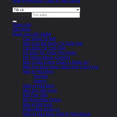
Giấy In Hóa Đơn, Giấy In Tem Decal
Tìm kiếm:
Trang chủ
Giới thiệu
Danh mục sản phẩm
Các Dòng Tủ Mát
Máy Làm Đá Sạch, Tủ Quầy Bar
Cân Điện Tử Tính Tiền
Kệ Siêu Thị, Quầy Thu Ngân
Hệ Thống Mạng, Camera
Máy Chấm Công, Quản Lí Nhân Sự
Máy Pos Bán Hàng, Màn Hình Cảm Ứng
Máy In Hóa Đơn
Xprinter
Antech
Giấy In Hóa Đơn
Máy Đọc Mã Vạch
Két Tính Tiền
Bộ Rung Báo Khách
Máy In Mã Vạch
Phần Mềm Quản Lý
Giấy In Hóa Đơn, Giấy In Tem Decal