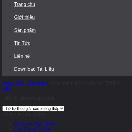
Trang chủ
Giới thiệu
Sản phẩm
Tin Tức
Liên hệ
Download Tài Liệu
Trang chủ
/
Sản phẩm
/
Sản phẩm được gắn thẻ “350BM”
Lọc
Hiển thị kết quả duy nhất
Danh mục sản phẩm
Bộ Rung Báo Khách
Các Dòng Tủ Mát