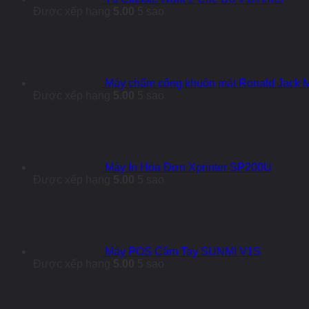
Được xếp hạng
5.00
5 sao
Máy chấm công khuôn mặt Ronald Jack
Được xếp hạng
5.00
5 sao
Máy In Hóa Đơn Xprinter SP200U
Được xếp hạng
5.00
5 sao
Máy POS Cầm Tay SUNMI V1S
Được xếp hạng
5.00
5 sao