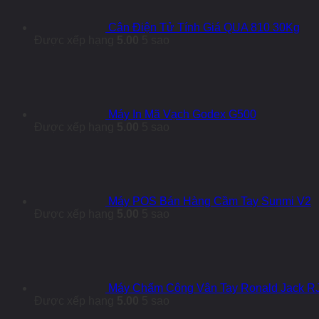
Cân Điện Tử Tính Giá QUA 810 30Kg
Được xếp hạng
5.00
5 sao
Máy In Mã Vạch Godex G500
Được xếp hạng
5.00
5 sao
Máy POS Bán Hàng Cầm Tay Sunmi V2
Được xếp hạng
5.00
5 sao
Máy Chấm Công Vân Tay Ronald Jack R
Được xếp hạng
5.00
5 sao