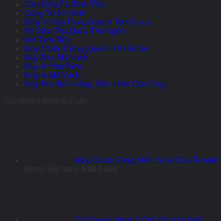
Cân Điện Tử Tính Tiền
Cổng Từ An Ninh
Giấy In Hóa Đơn, Giấy In Tem Decal
Kệ Siêu Thị, Quầy Thu Ngân
Két Tính Tiền
Máy Chấm Công, Quản Lí Nhân Sự
Máy Đọc Mã Vạch
Máy In Hóa Đơn
Máy In Mã Vạch
Máy Pos Bán Hàng, Màn Hình Cảm Ứng
Sản phẩm đánh giá cao
Máy Chấm Công Kiểm Soát Cửa Ronald 
Được xếp hạng
5.00
5 sao
Tủ Classic Work 2 Chế Độ V1A 2m5