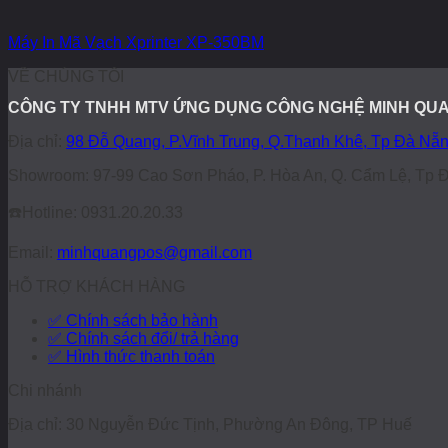
Máy In Mã Vạch Xprinter XP-350BM
VỀ CHÚNG TÔI
CÔNG TY TNHH MTV ỨNG DỤNG CÔNG NGHỆ MINH QU
Địa chỉ:
98 Đỗ Quang, P.Vĩnh Trung, Q.Thanh Khê, Tp Đà Nẵ
Showroom: 97-99 Cao Sơn Pháo, P. Hòa An, Q. Cẩm Lệ, Tp 
☎️
Hotline: 0931.20.20.33
Email:
minhquangpos@gmail.com
HỖ TRỢ KHÁCH HÀNG
✅ Chính sách bảo hành
✅ Chính sách đổi/ trả hàng
✅ Hình thức thanh toán
Chi nhánh
Địa chỉ: 30 Nguyễn Đức Tịnh, Phường An Đông, TP Huế