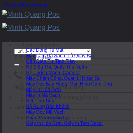
Chuyển đến nội dung
Danh mục sản phẩm
Các Dòng Tủ Mát
Máy Làm Đá Sạch, Tủ Quầy Bar
Tìm kiếm:
Cân Điện Tử Tính Tiền
Kệ Siêu Thị, Quầy Thu Ngân
Hệ Thống Mạng, Camera
Máy Chấm Công, Quản Lí Nhân Sự
Máy Pos Bán Hàng, Màn Hình Cảm Ứng
0931.20.20.33
Hotline mua hàng
Máy In Hóa Đơn
Máy In Mã Vạch
Chưa có sản phẩm trong giỏ hàng.
Két Tính Tiền
Bộ Rung Báo Khách
Giỏ hàng
Máy Đọc Mã Vạch
Chưa có sản phẩm trong giỏ hàng.
Phần Mềm Quản Lý
Giấy In Hóa Đơn, Giấy In Tem Decal