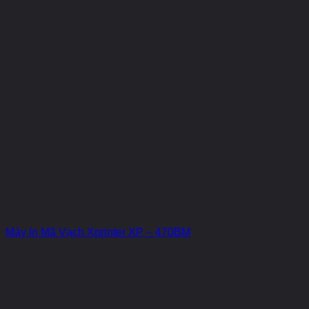
Máy In Mã Vạch Xprinter XP – 470BM