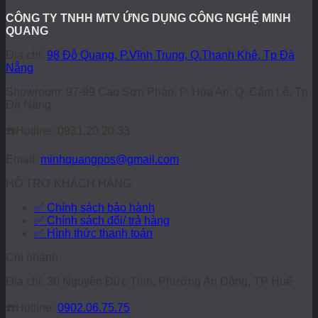
CÔNG TY TNHH MTV ỨNG DỤNG CÔNG NGHỆ MINH
QUANG
Địa chỉ:
98 Đỗ Quang, P.Vĩnh Trung, Q.Thanh Khê, Tp Đà
Nẵng
Showroom: 97-99 Cao Sơn Pháo, P. Hòa An, Q. Cẩm Lệ, Tp
Đà Nẵng
☎️
Hotline: 0931.20.20.33
Email:
minhquangpos@gmail.com
HỖ TRỢ KHÁCH HÀNG
✅ Chính sách bảo hành
✅ Chính sách đổi/ trả hàng
✅ Hình thức thanh toán
Chi nhánh
Địa chỉ: 30 Nguyễn Đức Tịnh, Phường An Đông, TP Huế
☎️
Hotline:
0902.06.75.75