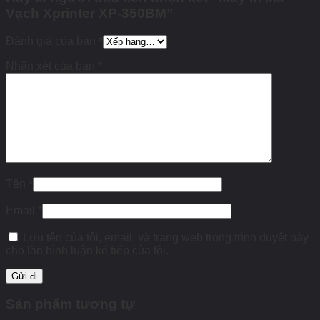
Vạch Xprinter XP-350BM”
Đánh giá của bạn
*
Nhận xét của bạn
*
Tên
*
Email
*
Lưu tên của tôi, email, và trang web trong trình duyệt này
cho lần bình luận kế tiếp của tôi.
Sản phẩm tương tự