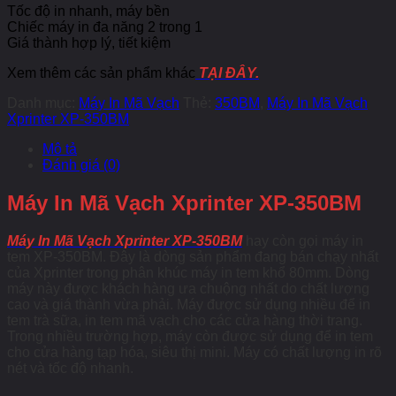
Tốc độ in nhanh, máy bền
Chiếc máy in đa năng 2 trong 1
Giá thành hợp lý, tiết kiệm
Xem thêm các sản phẩm khác
TẠI ĐÂY.
Danh mục:
Máy In Mã Vạch
Thẻ:
350BM
,
Máy In Mã Vạch
Xprinter XP-350BM
Mô tả
Đánh giá (0)
Máy In Mã Vạch Xprinter XP-350BM
Máy In Mã Vạch Xprinter XP-350BM
hay còn gọi máy in
tem XP-350BM. Đây là dòng sản phẩm đang bán chạy nhất
của Xprinter trong phân khúc máy in tem khổ 80mm. Dòng
máy này được khách hàng ưa chuộng nhất do chất lượng
cao và giá thành vừa phải. Máy được sử dụng nhiều để in
tem trà sữa, in tem mã vạch cho các cửa hàng thời trang.
Trong nhiều trường hợp, máy còn được sử dụng để in tem
cho cửa hàng tạp hóa, siêu thị mini. Máy có chất lượng in rõ
nét và tốc độ nhanh.