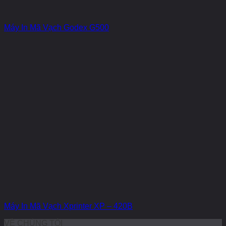
Máy In Mã Vạch Godex G500
Máy In Mã Vạch Xprinter XP – 420B
VỀ CHÚNG TÔI