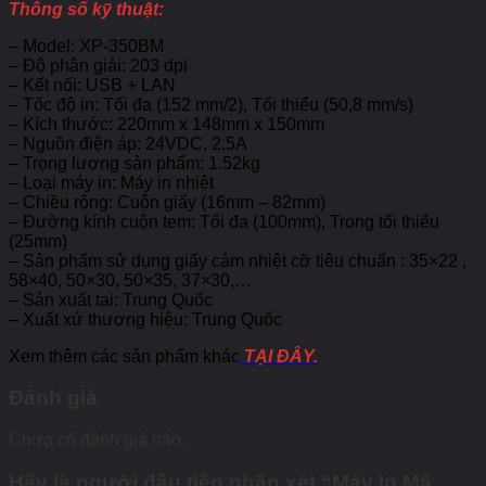
Thông số kỹ thuật:
– Model: XP-350BM
– Độ phân giải: 203 dpi
– Kết nối: USB + LAN
– Tốc độ in: Tối đa (152 mm/2), Tối thiểu (50,8 mm/s)
– Kích thước: 220mm x 148mm x 150mm
– Nguồn điện áp: 24VDC, 2.5A
– Trọng lượng sản phẩm: 1.52kg
– Loại máy in: Máy in nhiệt
– Chiều rộng: Cuộn giấy (16mm – 82mm)
– Đường kính cuộn tem: Tối đa (100mm), Trong tối thiểu
(25mm)
– Sản phẩm sử dụng giấy cảm nhiệt cỡ tiêu chuẩn : 35×22 ,
58×40, 50×30, 50×35, 37×30,…
– Sản xuất tại: Trung Quốc
– Xuất xứ thương hiệu: Trung Quốc
Xem thêm các sản phẩm khác
TẠI ĐÂY.
Đánh giá
Chưa có đánh giá nào.
Hãy là người đầu tiên nhận xét “Máy In Mã