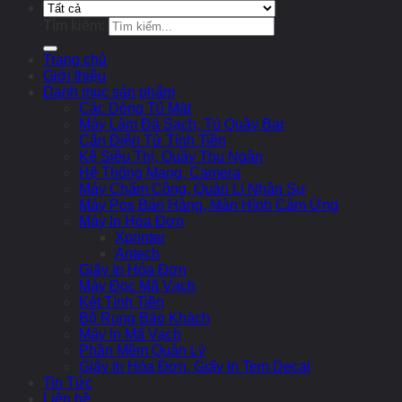
Tìm kiếm:
Trang chủ
Giới thiệu
Danh mục sản phẩm
Các Dòng Tủ Mát
Máy Làm Đá Sạch, Tủ Quầy Bar
Cân Điện Tử Tính Tiền
Kệ Siêu Thị, Quầy Thu Ngân
Hệ Thống Mạng, Camera
Máy Chấm Công, Quản Lí Nhân Sự
Máy Pos Bán Hàng, Màn Hình Cảm Ứng
Máy In Hóa Đơn
Xprinter
Antech
Giấy In Hóa Đơn
Máy Đọc Mã Vạch
Két Tính Tiền
Bộ Rung Báo Khách
Máy In Mã Vạch
Phần Mềm Quản Lý
Giấy In Hóa Đơn, Giấy In Tem Decal
Tin Tức
Liên hệ