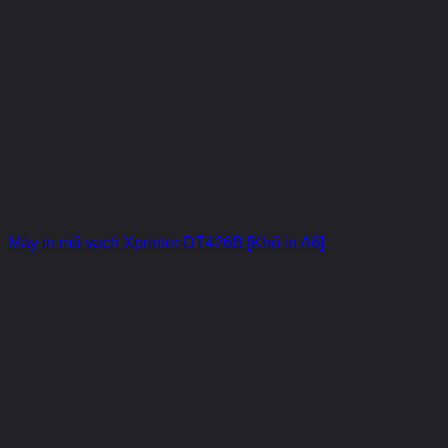
Máy in mã vạch Xprinter DT426B [Khổ in A6]