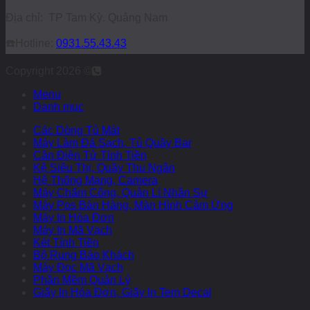
Địa chỉ: TP Tam Kỳ. Quảng Nam
☎️
Hotline:
0931.55.43.43
Copyright 2026 ©
Menu
Danh mục
Các Dòng Tủ Mát
Máy Làm Đá Sạch, Tủ Quầy Bar
Cân Điện Tử Tính Tiền
Kệ Siêu Thị, Quầy Thu Ngân
Hệ Thống Mạng, Camera
Máy Chấm Công, Quản Lí Nhân Sự
Máy Pos Bán Hàng, Màn Hình Cảm Ứng
Máy In Hóa Đơn
Máy In Mã Vạch
Két Tính Tiền
Bộ Rung Báo Khách
Máy Đọc Mã Vạch
Phần Mềm Quản Lý
Giấy In Hóa Đơn, Giấy In Tem Decal