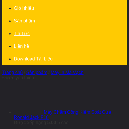
Giới thiệu
Sản phẩm
Tin Tức
Liên hệ
Download Tài Liệu
Trang chủ
/
Sản phẩm
/
Máy In Mã Vạch
Được yêu thích
Máy Chấm Công Kiểm Soát Cửa
Ronald Jack F18
Được xếp hạng
5.00
5 sao