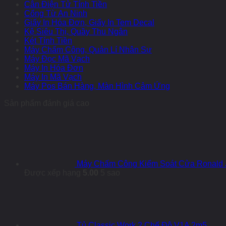
Cân Điện Tử Tính Tiền
Cổng Từ An Ninh
Giấy In Hóa Đơn, Giấy In Tem Decal
Kệ Siêu Thị, Quầy Thu Ngân
Két Tính Tiền
Máy Chấm Công, Quản Lí Nhân Sự
Máy Đọc Mã Vạch
Máy In Hóa Đơn
Máy In Mã Vạch
Máy Pos Bán Hàng, Màn Hình Cảm Ứng
Sản phẩm đánh giá cao
Máy Chấm Công Kiểm Soát Cửa Ronald 
Được xếp hạng
5.00
5 sao
Tủ Classic Work 2 Chế Độ V1A 2m5