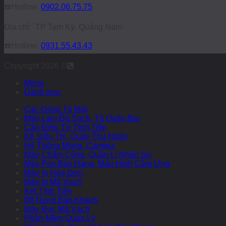
☎️
Hotline:
0902.06.75.75
Địa chỉ: TP Tam Kỳ. Quảng Nam
☎️
Hotline:
0931.55.43.43
Copyright 2026 ©
Menu
Danh mục
Các Dòng Tủ Mát
Máy Làm Đá Sạch, Tủ Quầy Bar
Cân Điện Tử Tính Tiền
Kệ Siêu Thị, Quầy Thu Ngân
Hệ Thống Mạng, Camera
Máy Chấm Công, Quản Lí Nhân Sự
Máy Pos Bán Hàng, Màn Hình Cảm Ứng
Máy In Hóa Đơn
Máy In Mã Vạch
Két Tính Tiền
Bộ Rung Báo Khách
Máy Đọc Mã Vạch
Phần Mềm Quản Lý