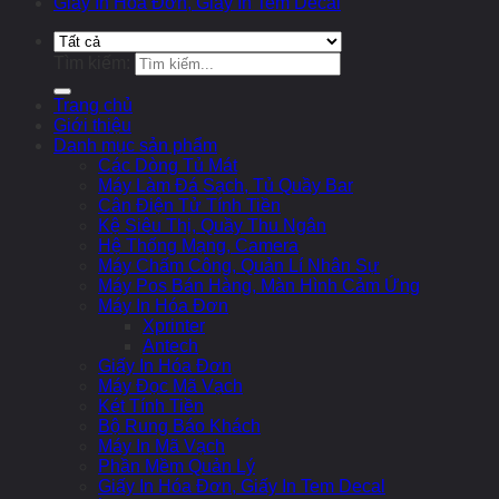
Giấy In Hóa Đơn, Giấy In Tem Decal
Tìm kiếm:
Trang chủ
Giới thiệu
Danh mục sản phẩm
Các Dòng Tủ Mát
Máy Làm Đá Sạch, Tủ Quầy Bar
Cân Điện Tử Tính Tiền
Kệ Siêu Thị, Quầy Thu Ngân
Hệ Thống Mạng, Camera
Máy Chấm Công, Quản Lí Nhân Sự
Máy Pos Bán Hàng, Màn Hình Cảm Ứng
Máy In Hóa Đơn
Xprinter
Antech
Giấy In Hóa Đơn
Máy Đọc Mã Vạch
Két Tính Tiền
Bộ Rung Báo Khách
Máy In Mã Vạch
Phần Mềm Quản Lý
Giấy In Hóa Đơn, Giấy In Tem Decal