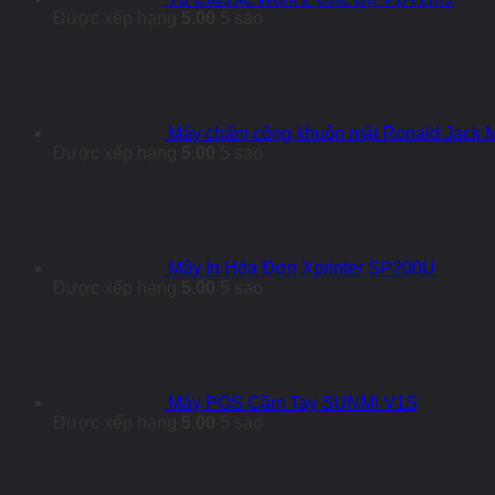
Được xếp hạng
5.00
5 sao
Máy chấm công khuôn mặt Ronald Jack
Được xếp hạng
5.00
5 sao
Máy In Hóa Đơn Xprinter SP200U
Được xếp hạng
5.00
5 sao
Máy POS Cầm Tay SUNMI V1S
Được xếp hạng
5.00
5 sao