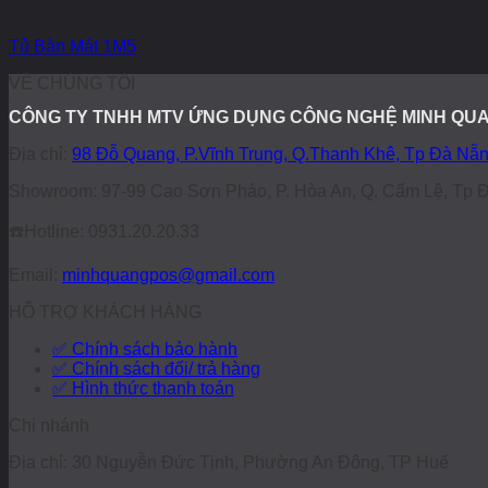
Tủ Bàn Mát 1M5
VỀ CHÚNG TÔI
CÔNG TY TNHH MTV ỨNG DỤNG CÔNG NGHỆ MINH QU
Địa chỉ:
98 Đỗ Quang, P.Vĩnh Trung, Q.Thanh Khê, Tp Đà Nẵ
Showroom: 97-99 Cao Sơn Pháo, P. Hòa An, Q. Cẩm Lệ, Tp 
☎️
Hotline: 0931.20.20.33
Email:
minhquangpos@gmail.com
HỖ TRỢ KHÁCH HÀNG
✅ Chính sách bảo hành
✅ Chính sách đổi/ trả hàng
✅ Hình thức thanh toán
Chi nhánh
Địa chỉ: 30 Nguyễn Đức Tịnh, Phường An Đông, TP Huế