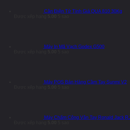
Cân Điện Tử Tính Giá QUA 810 30Kg
Được xếp hạng
5.00
5 sao
Máy In Mã Vạch Godex G500
Được xếp hạng
5.00
5 sao
Máy POS Bán Hàng Cầm Tay Sunmi V2
Được xếp hạng
5.00
5 sao
Máy Chấm Công Vân Tay Ronald Jack R
Được xếp hạng
5.00
5 sao