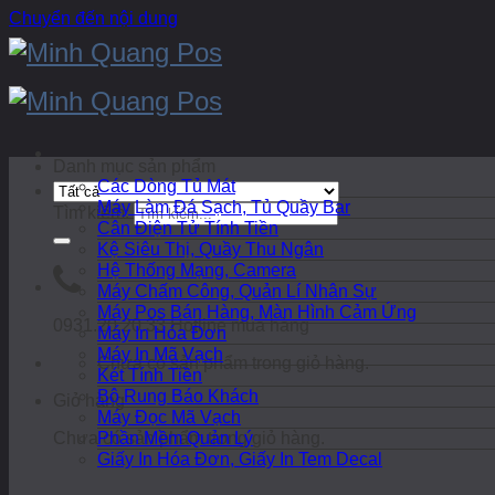
Chuyển đến nội dung
Danh mục sản phẩm
Các Dòng Tủ Mát
Máy Làm Đá Sạch, Tủ Quầy Bar
Tìm kiếm:
Cân Điện Tử Tính Tiền
Kệ Siêu Thị, Quầy Thu Ngân
Hệ Thống Mạng, Camera
Máy Chấm Công, Quản Lí Nhân Sự
Máy Pos Bán Hàng, Màn Hình Cảm Ứng
0931.20.20.33
Hotline mua hàng
Máy In Hóa Đơn
Máy In Mã Vạch
Chưa có sản phẩm trong giỏ hàng.
Két Tính Tiền
Bộ Rung Báo Khách
Giỏ hàng
Máy Đọc Mã Vạch
Chưa có sản phẩm trong giỏ hàng.
Phần Mềm Quản Lý
Giấy In Hóa Đơn, Giấy In Tem Decal