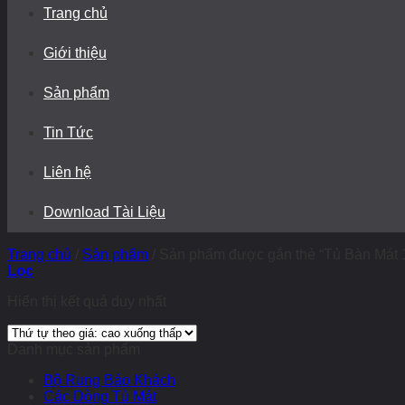
Trang chủ
Giới thiệu
Sản phẩm
Tin Tức
Liên hệ
Download Tài Liệu
Trang chủ
/
Sản phẩm
/
Sản phẩm được gắn thẻ “Tủ Bàn Mát 
Lọc
Hiển thị kết quả duy nhất
Danh mục sản phẩm
Bộ Rung Báo Khách
Các Dòng Tủ Mát