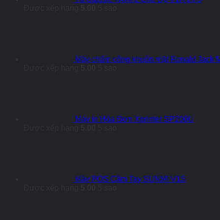
Được xếp hạng
5.00
5 sao
Máy chấm công khuôn mặt Ronald Jack
Được xếp hạng
5.00
5 sao
Máy In Hóa Đơn Xprinter SP200U
Được xếp hạng
5.00
5 sao
Máy POS Cầm Tay SUNMI V1S
Được xếp hạng
5.00
5 sao