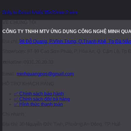
Giấy In Decal Nhiệt 35×22mm 2 tem
VỀ CHÚNG TÔI
CÔNG TY TNHH MTV ỨNG DỤNG CÔNG NGHỆ MINH QU
Địa chỉ:
98 Đỗ Quang, P.Vĩnh Trung, Q.Thanh Khê, Tp Đà Nẵ
Showroom: 97-99 Cao Sơn Pháo, P. Hòa An, Q. Cẩm Lệ, Tp 
☎️
Hotline: 0931.20.20.33
Email:
minhquangpos@gmail.com
HỖ TRỢ KHÁCH HÀNG
✅ Chính sách bảo hành
✅ Chính sách đổi/ trả hàng
✅ Hình thức thanh toán
Chi nhánh
Địa chỉ: 30 Nguyễn Đức Tịnh, Phường An Đông, TP Huế