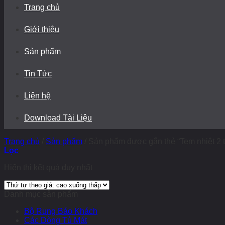
Trang chủ
Giới thiệu
Sản phẩm
Tin Tức
Liên hệ
Download Tài Liệu
Trang chủ
/
Sản phẩm
/
Sản phẩm được gắn thẻ “Tem nhiệt 2 
Lọc
Hiển thị kết quả duy nhất
Danh mục sản phẩm
Bộ Rung Báo Khách
Các Dòng Tủ Mát