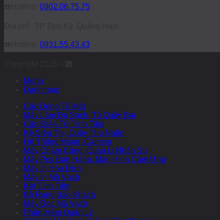
☎️
Hotline:
0902.06.75.75
Địa chỉ: TP Tam Kỳ. Quảng Nam
☎️
Hotline:
0931.55.43.43
Copyright 2026 ©
Menu
Danh mục
Các Dòng Tủ Mát
Máy Làm Đá Sạch, Tủ Quầy Bar
Cân Điện Tử Tính Tiền
Kệ Siêu Thị, Quầy Thu Ngân
Hệ Thống Mạng, Camera
Máy Chấm Công, Quản Lí Nhân Sự
Máy Pos Bán Hàng, Màn Hình Cảm Ứng
Máy In Hóa Đơn
Máy In Mã Vạch
Két Tính Tiền
Bộ Rung Báo Khách
Máy Đọc Mã Vạch
Phần Mềm Quản Lý