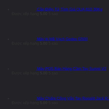
Cân Điện Tử Tính Giá QUA 810 30Kg
Được xếp hạng
5.00
5 sao
Máy In Mã Vạch Godex G500
Được xếp hạng
5.00
5 sao
Máy POS Bán Hàng Cầm Tay Sunmi V2
Được xếp hạng
5.00
5 sao
Máy Chấm Công Vân Tay Ronald Jack R
Được xếp hạng
5.00
5 sao