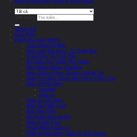
Giấy In Hóa Đơn, Giấy In Tem Decal
Tìm kiếm:
Trang chủ
Giới thiệu
Danh mục sản phẩm
Các Dòng Tủ Mát
Máy Làm Đá Sạch, Tủ Quầy Bar
Cân Điện Tử Tính Tiền
Kệ Siêu Thị, Quầy Thu Ngân
Hệ Thống Mạng, Camera
Máy Chấm Công, Quản Lí Nhân Sự
Máy Pos Bán Hàng, Màn Hình Cảm Ứng
Máy In Hóa Đơn
Xprinter
Antech
Giấy In Hóa Đơn
Máy Đọc Mã Vạch
Két Tính Tiền
Bộ Rung Báo Khách
Máy In Mã Vạch
Phần Mềm Quản Lý
Giấy In Hóa Đơn, Giấy In Tem Decal