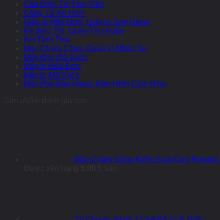
Cân Điện Tử Tính Tiền
Cổng Từ An Ninh
Giấy In Hóa Đơn, Giấy In Tem Decal
Kệ Siêu Thị, Quầy Thu Ngân
Két Tính Tiền
Máy Chấm Công, Quản Lí Nhân Sự
Máy Đọc Mã Vạch
Máy In Hóa Đơn
Máy In Mã Vạch
Máy Pos Bán Hàng, Màn Hình Cảm Ứng
Sản phẩm đánh giá cao
Máy Chấm Công Kiểm Soát Cửa Ronald 
Được xếp hạng
5.00
5 sao
Tủ Classic Work 2 Chế Độ V1A 2m5