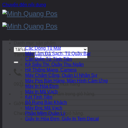
Chuyển đến nội dung
Danh mục sản phẩm
Các Dòng Tủ Mát
Máy Làm Đá Sạch, Tủ Quầy Bar
Tìm kiếm:
Cân Điện Tử Tính Tiền
Kệ Siêu Thị, Quầy Thu Ngân
Hệ Thống Mạng, Camera
Máy Chấm Công, Quản Lí Nhân Sự
Máy Pos Bán Hàng, Màn Hình Cảm Ứng
0931.20.20.33
Hotline mua hàng
Máy In Hóa Đơn
Máy In Mã Vạch
Chưa có sản phẩm trong giỏ hàng.
Két Tính Tiền
Bộ Rung Báo Khách
Giỏ hàng
Máy Đọc Mã Vạch
Chưa có sản phẩm trong giỏ hàng.
Phần Mềm Quản Lý
Giấy In Hóa Đơn, Giấy In Tem Decal