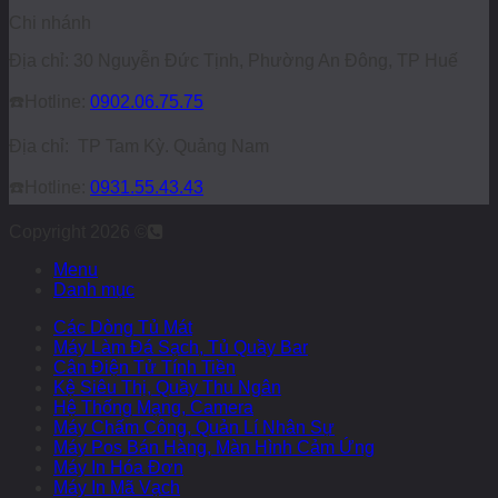
Chi nhánh
Địa chỉ: 30 Nguyễn Đức Tịnh, Phường An Đông, TP Huế
☎️
Hotline:
0902.06.75.75
Địa chỉ: TP Tam Kỳ. Quảng Nam
☎️
Hotline:
0931.55.43.43
Copyright 2026 ©
Menu
Danh mục
Các Dòng Tủ Mát
Máy Làm Đá Sạch, Tủ Quầy Bar
Cân Điện Tử Tính Tiền
Kệ Siêu Thị, Quầy Thu Ngân
Hệ Thống Mạng, Camera
Máy Chấm Công, Quản Lí Nhân Sự
Máy Pos Bán Hàng, Màn Hình Cảm Ứng
Máy In Hóa Đơn
Máy In Mã Vạch