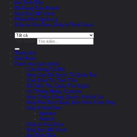
Két Tính Tiền
Bộ Rung Báo Khách
Máy Đọc Mã Vạch
Phần Mềm Quản Lý
Giấy In Hóa Đơn, Giấy In Tem Decal
Tìm kiếm:
Trang chủ
Giới thiệu
Danh mục sản phẩm
Các Dòng Tủ Mát
Máy Làm Đá Sạch, Tủ Quầy Bar
Cân Điện Tử Tính Tiền
Kệ Siêu Thị, Quầy Thu Ngân
Hệ Thống Mạng, Camera
Máy Chấm Công, Quản Lí Nhân Sự
Máy Pos Bán Hàng, Màn Hình Cảm Ứng
Máy In Hóa Đơn
Xprinter
Antech
Giấy In Hóa Đơn
Máy Đọc Mã Vạch
Két Tính Tiền