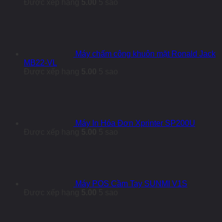
Được xếp hạng
5.00
5 sao
Máy chấm công khuôn mặt Ronald Jack
MB22-VL
Được xếp hạng
5.00
5 sao
Máy In Hóa Đơn Xprinter SP200U
Được xếp hạng
5.00
5 sao
Máy POS Cầm Tay SUNMI V1S
Được xếp hạng
5.00
5 sao