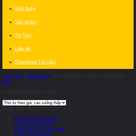
Giới thiệu
Sản phẩm
Tin Tức
Liên hệ
Download Tài Liệu
Trang chủ
/
Sản phẩm
/
Sản phẩm được gắn thẻ “RT405”
Lọc
Hiển thị kết quả duy nhất
Danh mục sản phẩm
Bộ Rung Báo Khách
Các Dòng Tủ Mát
Cân Điện Tử Tính Tiền
Cổng Từ An Ninh