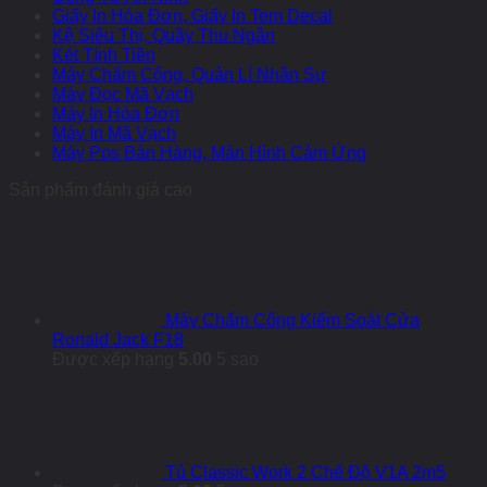
Giấy In Hóa Đơn, Giấy In Tem Decal
Kệ Siêu Thị, Quầy Thu Ngân
Két Tính Tiền
Máy Chấm Công, Quản Lí Nhân Sự
Máy Đọc Mã Vạch
Máy In Hóa Đơn
Máy In Mã Vạch
Máy Pos Bán Hàng, Màn Hình Cảm Ứng
Sản phẩm đánh giá cao
Máy Chấm Công Kiểm Soát Cửa
Ronald Jack F18
Được xếp hạng
5.00
5 sao
Tủ Classic Work 2 Chế Độ V1A 2m5