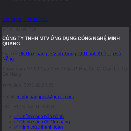
Két Đựng Tiền RT405
VỀ CHÚNG TÔI
CÔNG TY TNHH MTV ỨNG DỤNG CÔNG NGHỆ MINH
QUANG
Địa chỉ:
98 Đỗ Quang, P.Vĩnh Trung, Q.Thanh Khê, Tp Đà
Nẵng
Showroom: 97-99 Cao Sơn Pháo, P. Hòa An, Q. Cẩm Lệ, Tp
Đà Nẵng
☎️
Hotline: 0931.20.20.33
Email:
minhquangpos@gmail.com
HỖ TRỢ KHÁCH HÀNG
✅ Chính sách bảo hành
✅ Chính sách đổi/ trả hàng
✅ Hình thức thanh toán