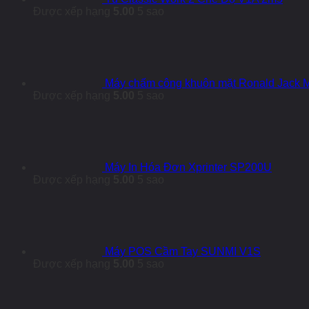
Được xếp hạng
5.00
5 sao
Máy chấm công khuôn mặt Ronald Jack
Được xếp hạng
5.00
5 sao
Máy In Hóa Đơn Xprinter SP200U
Được xếp hạng
5.00
5 sao
Máy POS Cầm Tay SUNMI V1S
Được xếp hạng
5.00
5 sao