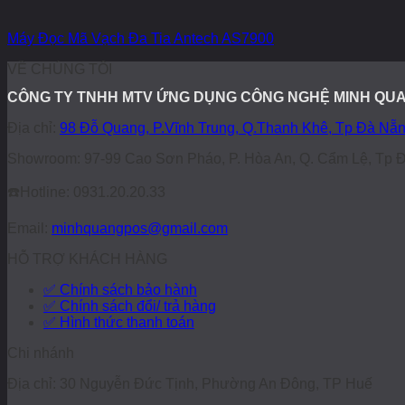
Máy Đọc Mã Vạch Đa Tia Antech AS7900
VỀ CHÚNG TÔI
CÔNG TY TNHH MTV ỨNG DỤNG CÔNG NGHỆ MINH QU
Địa chỉ:
98 Đỗ Quang, P.Vĩnh Trung, Q.Thanh Khê, Tp Đà Nẵ
Showroom: 97-99 Cao Sơn Pháo, P. Hòa An, Q. Cẩm Lệ, Tp 
☎️
Hotline: 0931.20.20.33
Email:
minhquangpos@gmail.com
HỖ TRỢ KHÁCH HÀNG
✅ Chính sách bảo hành
✅ Chính sách đổi/ trả hàng
✅ Hình thức thanh toán
Chi nhánh
Địa chỉ: 30 Nguyễn Đức Tịnh, Phường An Đông, TP Huế