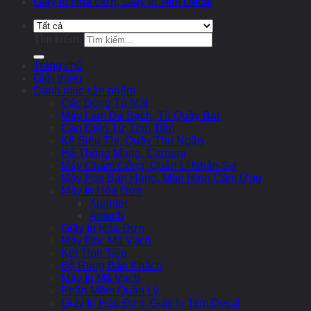
Giấy In Hóa Đơn, Giấy In Tem Decal
Tìm kiếm:
Trang chủ
Giới thiệu
Danh mục sản phẩm
Các Dòng Tủ Mát
Máy Làm Đá Sạch, Tủ Quầy Bar
Cân Điện Tử Tính Tiền
Kệ Siêu Thị, Quầy Thu Ngân
Hệ Thống Mạng, Camera
Máy Chấm Công, Quản Lí Nhân Sự
Máy Pos Bán Hàng, Màn Hình Cảm Ứng
Máy In Hóa Đơn
Xprinter
Antech
Giấy In Hóa Đơn
Máy Đọc Mã Vạch
Két Tính Tiền
Bộ Rung Báo Khách
Máy In Mã Vạch
Phần Mềm Quản Lý
Giấy In Hóa Đơn, Giấy In Tem Decal