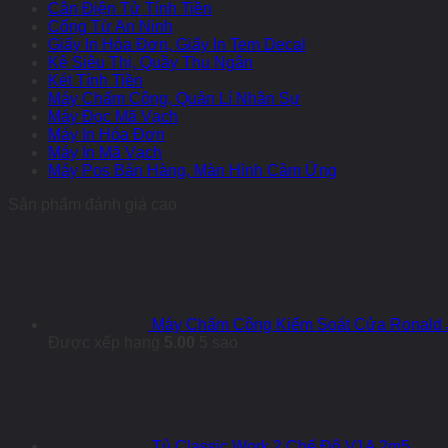
Cân Điện Tử Tính Tiền
Cổng Từ An Ninh
Giấy In Hóa Đơn, Giấy In Tem Decal
Kệ Siêu Thị, Quầy Thu Ngân
Két Tính Tiền
Máy Chấm Công, Quản Lí Nhân Sự
Máy Đọc Mã Vạch
Máy In Hóa Đơn
Máy In Mã Vạch
Máy Pos Bán Hàng, Màn Hình Cảm Ứng
Sản phẩm đánh giá cao
Máy Chấm Công Kiểm Soát Cửa Ronald 
Được xếp hạng
5.00
5 sao
Tủ Classic Work 2 Chế Độ V1A 2m5