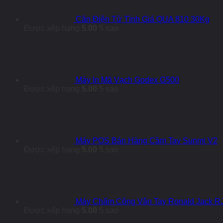
Cân Điện Tử Tính Giá QUA 810 30Kg
Được xếp hạng
5.00
5 sao
Máy In Mã Vạch Godex G500
Được xếp hạng
5.00
5 sao
Máy POS Bán Hàng Cầm Tay Sunmi V2
Được xếp hạng
5.00
5 sao
Máy Chấm Công Vân Tay Ronald Jack R
Được xếp hạng
5.00
5 sao