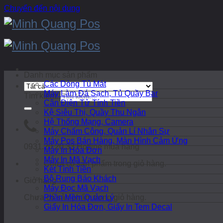
Chuyển đến nội dung
Danh mục sản phẩm
Các Dòng Tủ Mát
Máy Làm Đá Sạch, Tủ Quầy Bar
Tìm kiếm:
Cân Điện Tử Tính Tiền
Kệ Siêu Thị, Quầy Thu Ngân
Hệ Thống Mạng, Camera
Máy Chấm Công, Quản Lí Nhân Sự
Máy Pos Bán Hàng, Màn Hình Cảm Ứng
0931.20.20.33
Hotline mua hàng
Máy In Hóa Đơn
Máy In Mã Vạch
Chưa có sản phẩm trong giỏ hàng.
Két Tính Tiền
Bộ Rung Báo Khách
Giỏ hàng
Máy Đọc Mã Vạch
Chưa có sản phẩm trong giỏ hàng.
Phần Mềm Quản Lý
Giấy In Hóa Đơn, Giấy In Tem Decal