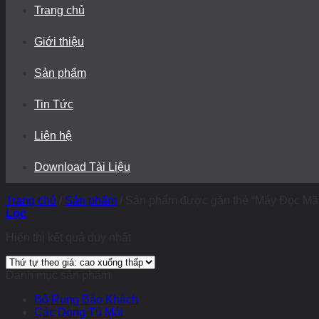
Trang chủ
Giới thiệu
Sản phẩm
Tin Tức
Liên hệ
Download Tài Liệu
Trang chủ
/
Sản phẩm
/
Sản phẩm được gắn thẻ “Máy Đọc Mã 
Lọc
Hiển thị kết quả duy nhất
Danh mục sản phẩm
Bộ Rung Báo Khách
Các Dòng Tủ Mát