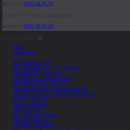
☎️
Hotline:
0902.06.75.75
Địa chỉ: TP Tam Kỳ. Quảng Nam
☎️
Hotline:
0931.55.43.43
Copyright 2026 ©
Menu
Danh mục
Các Dòng Tủ Mát
Máy Làm Đá Sạch, Tủ Quầy Bar
Cân Điện Tử Tính Tiền
Kệ Siêu Thị, Quầy Thu Ngân
Hệ Thống Mạng, Camera
Máy Chấm Công, Quản Lí Nhân Sự
Máy Pos Bán Hàng, Màn Hình Cảm Ứng
Máy In Hóa Đơn
Máy In Mã Vạch
Két Tính Tiền
Bộ Rung Báo Khách
Máy Đọc Mã Vạch
Phần Mềm Quản Lý