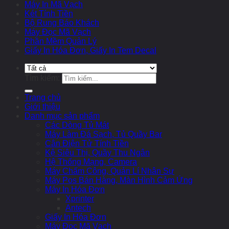
Máy In Mã Vạch
Két Tính Tiền
Bộ Rung Báo Khách
Máy Đọc Mã Vạch
Phần Mềm Quản Lý
Giấy In Hóa Đơn, Giấy In Tem Decal
Tìm kiếm:
Trang chủ
Giới thiệu
Danh mục sản phẩm
Các Dòng Tủ Mát
Máy Làm Đá Sạch, Tủ Quầy Bar
Cân Điện Tử Tính Tiền
Kệ Siêu Thị, Quầy Thu Ngân
Hệ Thống Mạng, Camera
Máy Chấm Công, Quản Lí Nhân Sự
Máy Pos Bán Hàng, Màn Hình Cảm Ứng
Máy In Hóa Đơn
Xprinter
Antech
Giấy In Hóa Đơn
Máy Đọc Mã Vạch