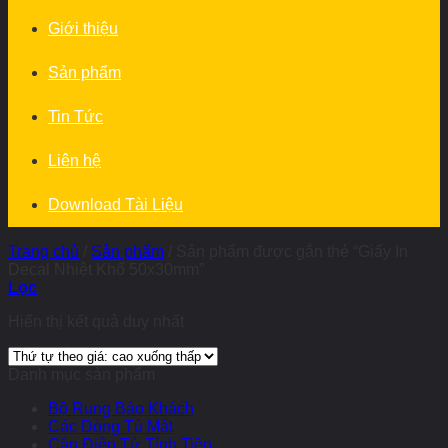
Giới thiệu
Sản phẩm
Tin Tức
Liên hệ
Download Tài Liệu
Trang chủ
/
Sản phẩm
/
Sản phẩm được gắn thẻ “Giấy In
Decal Nhiệt Khổ 50x30mm”
Lọc
Hiển thị kết quả duy nhất
Danh mục sản phẩm
Bộ Rung Báo Khách
Các Dòng Tủ Mát
Cân Điện Tử Tính Tiền