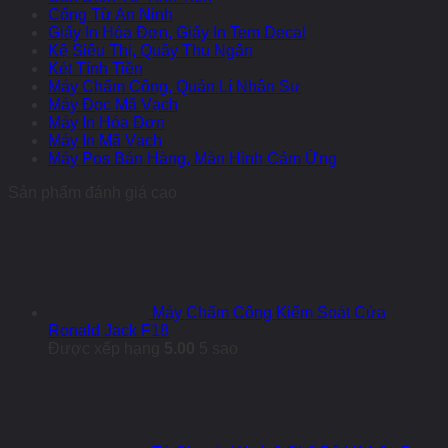
Cổng Từ An Ninh
Giấy In Hóa Đơn, Giấy In Tem Decal
Kệ Siêu Thị, Quầy Thu Ngân
Két Tính Tiền
Máy Chấm Công, Quản Lí Nhân Sự
Máy Đọc Mã Vạch
Máy In Hóa Đơn
Máy In Mã Vạch
Máy Pos Bán Hàng, Màn Hình Cảm Ứng
Sản phẩm đánh giá cao
Máy Chấm Công Kiểm Soát Cửa
Ronald Jack F18
Được xếp hạng
5.00
5 sao