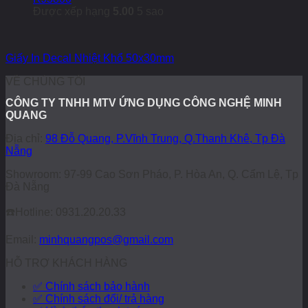
Được xếp hạng
5.00
5 sao
Giấy In Decal Nhiệt Khổ 50x30mm
VỀ CHÚNG TÔI
CÔNG TY TNHH MTV ỨNG DỤNG CÔNG NGHỆ MINH
QUANG
Địa chỉ:
98 Đỗ Quang, P.Vĩnh Trung, Q.Thanh Khê, Tp Đà
Nẵng
Showroom: 97-99 Cao Sơn Pháo, P. Hòa An, Q. Cẩm Lệ, Tp
Đà Nẵng
☎️
Hotline: 0931.20.20.33
Email:
minhquangpos@gmail.com
HỖ TRỢ KHÁCH HÀNG
✅ Chính sách bảo hành
✅ Chính sách đổi/ trả hàng