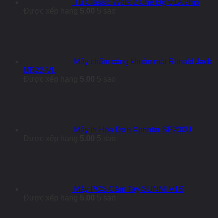
Tủ Classic Work 2 Chế Độ V1A 2m5
Được xếp hạng
5.00
5 sao
Máy chấm công khuôn mặt Ronald Jack
MB22-VL
Được xếp hạng
5.00
5 sao
Máy In Hóa Đơn Xprinter SP200U
Được xếp hạng
5.00
5 sao
Máy POS Cầm Tay SUNMI V1S
Được xếp hạng
5.00
5 sao