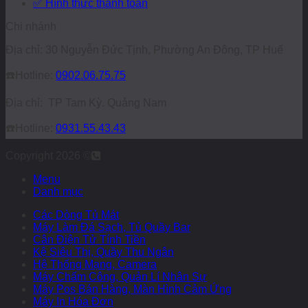
✅ Hình thức thanh toán
Chi nhánh
Địa chỉ: 30 Nguyễn Đức Tịnh, Phường An Đông, TP Huế
☎️
Hotline:
0902.06.75.75
Địa chỉ: TP Tam Kỳ. Quảng Nam
☎️
Hotline:
0931.55.43.43
Copyright 2026 ©
Menu
Danh mục
Các Dòng Tủ Mát
Máy Làm Đá Sạch, Tủ Quầy Bar
Cân Điện Tử Tính Tiền
Kệ Siêu Thị, Quầy Thu Ngân
Hệ Thống Mạng, Camera
Máy Chấm Công, Quản Lí Nhân Sự
Máy Pos Bán Hàng, Màn Hình Cảm Ứng
Máy In Hóa Đơn