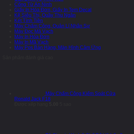
Cổng Từ An Ninh
Giấy In Hóa Đơn, Giấy In Tem Decal
Kệ Siêu Thị, Quầy Thu Ngân
Két Tính Tiền
Máy Chấm Công, Quản Lí Nhân Sự
Máy Đọc Mã Vạch
Máy In Hóa Đơn
Máy In Mã Vạch
Máy Pos Bán Hàng, Màn Hình Cảm Ứng
Sản phẩm đánh giá cao
Máy Chấm Công Kiểm Soát Cửa
Ronald Jack F18
Được xếp hạng
5.00
5 sao