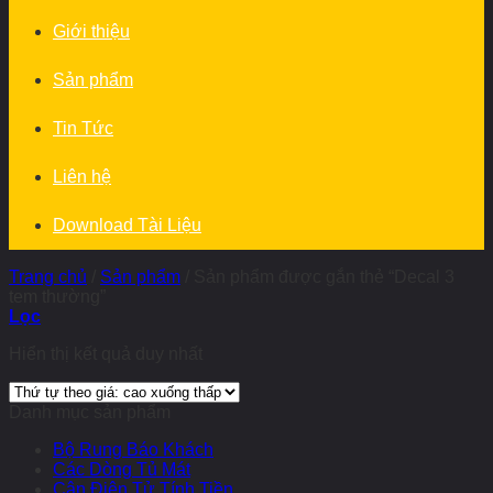
Giới thiệu
Sản phẩm
Tin Tức
Liên hệ
Download Tài Liệu
Trang chủ
/
Sản phẩm
/
Sản phẩm được gắn thẻ “Decal 3
tem thường”
Lọc
Hiển thị kết quả duy nhất
Danh mục sản phẩm
Bộ Rung Báo Khách
Các Dòng Tủ Mát
Cân Điện Tử Tính Tiền