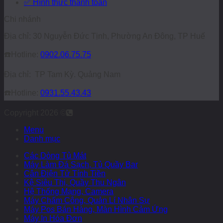
✅ Hình thức thanh toán
Chi nhánh
Địa chỉ: 30 Nguyễn Đức Tịnh, Phường An Đông, TP Huế
☎️
Hotline:
0902.06.75.75
Địa chỉ: TP Tam Kỳ. Quảng Nam
☎️
Hotline:
0931.55.43.43
Copyright 2026 ©
Menu
Danh mục
Các Dòng Tủ Mát
Máy Làm Đá Sạch, Tủ Quầy Bar
Cân Điện Tử Tính Tiền
Kệ Siêu Thị, Quầy Thu Ngân
Hệ Thống Mạng, Camera
Máy Chấm Công, Quản Lí Nhân Sự
Máy Pos Bán Hàng, Màn Hình Cảm Ứng
Máy In Hóa Đơn