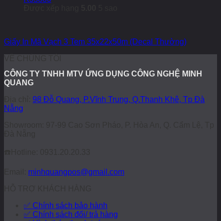
Được xếp hạng
5.00
5 sao
Giấy In Mã Vạch 3 Tem 35x22x50m (Decal Thường)
VỀ CHÚNG TÔI
CÔNG TY TNHH MTV ỨNG DỤNG CÔNG NGHỆ MINH
QUANG
Địa chỉ:
98 Đỗ Quang, P.Vĩnh Trung, Q.Thanh Khê, Tp Đà
Nẵng
Showroom: 97-99 Cao Sơn Pháo, P. Hòa An, Q. Cẩm Lệ, Tp
Đà Nẵng
☎️
Hotline: 0931.20.20.33
Email:
minhquangpos@gmail.com
HỖ TRỢ KHÁCH HÀNG
✅ Chính sách bảo hành
✅ Chính sách đổi/ trả hàng