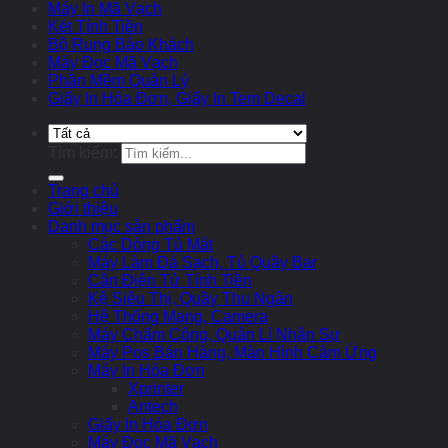
Máy In Mã Vạch
Két Tính Tiền
Bộ Rung Báo Khách
Máy Đọc Mã Vạch
Phần Mềm Quản Lý
Giấy In Hóa Đơn, Giấy In Tem Decal
Tìm kiếm:
Trang chủ
Giới thiệu
Danh mục sản phẩm
Các Dòng Tủ Mát
Máy Làm Đá Sạch, Tủ Quầy Bar
Cân Điện Tử Tính Tiền
Kệ Siêu Thị, Quầy Thu Ngân
Hệ Thống Mạng, Camera
Máy Chấm Công, Quản Lí Nhân Sự
Máy Pos Bán Hàng, Màn Hình Cảm Ứng
Máy In Hóa Đơn
Xprinter
Antech
Giấy In Hóa Đơn
Máy Đọc Mã Vạch