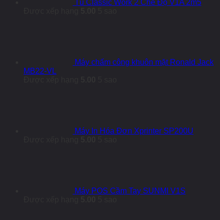
Tủ Classic Work 2 Chế Độ V1A 2m5
Được xếp hạng
5.00
5 sao
Máy chấm công khuôn mặt Ronald Jack
MB22-VL
Được xếp hạng
5.00
5 sao
Máy In Hóa Đơn Xprinter SP200U
Được xếp hạng
5.00
5 sao
Máy POS Cầm Tay SUNMI V1S
Được xếp hạng
5.00
5 sao