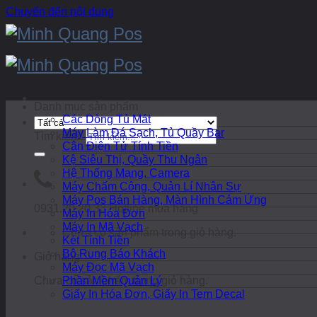
Chuyển đến nội dung
Danh mục sản phẩm
Các Dòng Tủ Mát
Máy Làm Đá Sạch, Tủ Quầy Bar
Tìm kiếm:
Cân Điện Tử Tính Tiền
Kệ Siêu Thị, Quầy Thu Ngân
Hệ Thống Mạng, Camera
Máy Chấm Công, Quản Lí Nhân Sự
Máy Pos Bán Hàng, Màn Hình Cảm Ứng
0931.20.20.33
Hotline mua hàng
Máy In Hóa Đơn
Máy In Mã Vạch
Chưa có sản phẩm trong giỏ hàng.
Két Tính Tiền
Bộ Rung Báo Khách
Giỏ hàng
Máy Đọc Mã Vạch
Chưa có sản phẩm trong giỏ hàng.
Phần Mềm Quản Lý
Giấy In Hóa Đơn, Giấy In Tem Decal