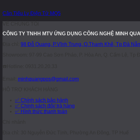
Cân Tiểu Ly Điện Tử MQ5
VỀ CHÚNG TÔI
CÔNG TY TNHH MTV ỨNG DỤNG CÔNG NGHỆ MINH QU
Địa chỉ:
98 Đỗ Quang, P.Vĩnh Trung, Q.Thanh Khê, Tp Đà Nẵ
Showroom: 97-99 Cao Sơn Pháo, P. Hòa An, Q. Cẩm Lệ, Tp 
☎️
Hotline: 0931.20.20.33
Email:
minhquangpos@gmail.com
HỖ TRỢ KHÁCH HÀNG
✅ Chính sách bảo hành
✅ Chính sách đổi/ trả hàng
✅ Hình thức thanh toán
Chi nhánh
Địa chỉ: 30 Nguyễn Đức Tịnh, Phường An Đông, TP Huế