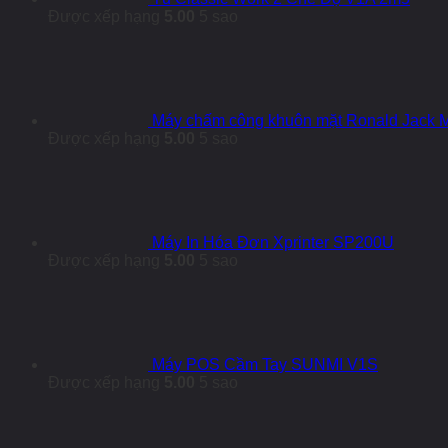
Được xếp hạng
5.00
5 sao
Máy chấm công khuôn mặt Ronald Jack
Được xếp hạng
5.00
5 sao
Máy In Hóa Đơn Xprinter SP200U
Được xếp hạng
5.00
5 sao
Máy POS Cầm Tay SUNMI V1S
Được xếp hạng
5.00
5 sao