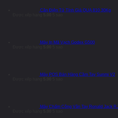
Cân Điện Tử Tính Giá QUA 810 30Kg
Được xếp hạng
5.00
5 sao
Máy In Mã Vạch Godex G500
Được xếp hạng
5.00
5 sao
Máy POS Bán Hàng Cầm Tay Sunmi V2
Được xếp hạng
5.00
5 sao
Máy Chấm Công Vân Tay Ronald Jack R
Được xếp hạng
5.00
5 sao