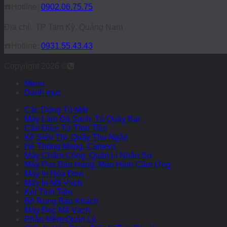
☎️
Hotline:
0902.06.75.75
Địa chỉ: TP Tam Kỳ. Quảng Nam
☎️
Hotline:
0931.55.43.43
Copyright 2026 ©
Menu
Danh mục
Các Dòng Tủ Mát
Máy Làm Đá Sạch, Tủ Quầy Bar
Cân Điện Tử Tính Tiền
Kệ Siêu Thị, Quầy Thu Ngân
Hệ Thống Mạng, Camera
Máy Chấm Công, Quản Lí Nhân Sự
Máy Pos Bán Hàng, Màn Hình Cảm Ứng
Máy In Hóa Đơn
Máy In Mã Vạch
Két Tính Tiền
Bộ Rung Báo Khách
Máy Đọc Mã Vạch
Phần Mềm Quản Lý