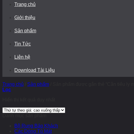
Trang chủ
Giới thiệu
Sản phẩm
Tin Tức
Liên hệ
Download Tài Liệu
Trang chủ
/
Sản phẩm
/
Sản phẩm được gắn thẻ “Cân tiểu ly 
Lọc
Hiển thị kết quả duy nhất
Danh mục sản phẩm
Bộ Rung Báo Khách
Các Dòng Tủ Mát