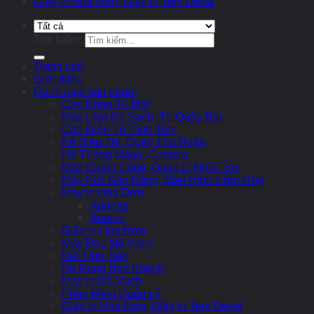
Giấy In Hóa Đơn, Giấy In Tem Decal
Tìm kiếm:
Trang chủ
Giới thiệu
Danh mục sản phẩm
Các Dòng Tủ Mát
Máy Làm Đá Sạch, Tủ Quầy Bar
Cân Điện Tử Tính Tiền
Kệ Siêu Thị, Quầy Thu Ngân
Hệ Thống Mạng, Camera
Máy Chấm Công, Quản Lí Nhân Sự
Máy Pos Bán Hàng, Màn Hình Cảm Ứng
Máy In Hóa Đơn
Xprinter
Antech
Giấy In Hóa Đơn
Máy Đọc Mã Vạch
Két Tính Tiền
Bộ Rung Báo Khách
Máy In Mã Vạch
Phần Mềm Quản Lý
Giấy In Hóa Đơn, Giấy In Tem Decal