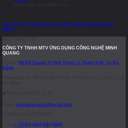
Được xếp hạng
5.00
5 sao
Cân Điện Tử Tính Tiền UTE UPA-Q 30kg (kết nối phần
mềm)
VỀ CHÚNG TÔI
CÔNG TY TNHH MTV ỨNG DỤNG CÔNG NGHỆ MINH
QUANG
Địa chỉ:
98 Đỗ Quang, P.Vĩnh Trung, Q.Thanh Khê, Tp Đà
Nẵng
Showroom: 97-99 Cao Sơn Pháo, P. Hòa An, Q. Cẩm Lệ, Tp
Đà Nẵng
☎️
Hotline: 0931.20.20.33
Email:
minhquangpos@gmail.com
HỖ TRỢ KHÁCH HÀNG
✅ Chính sách bảo hành