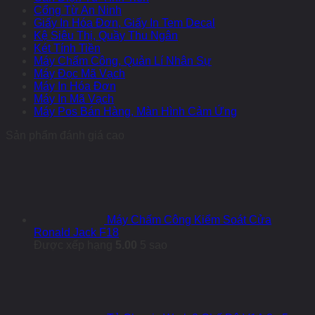
Cổng Từ An Ninh
Giấy In Hóa Đơn, Giấy In Tem Decal
Kệ Siêu Thị, Quầy Thu Ngân
Két Tính Tiền
Máy Chấm Công, Quản Lí Nhân Sự
Máy Đọc Mã Vạch
Máy In Hóa Đơn
Máy In Mã Vạch
Máy Pos Bán Hàng, Màn Hình Cảm Ứng
Sản phẩm đánh giá cao
Máy Chấm Công Kiểm Soát Cửa
Ronald Jack F18
Được xếp hạng
5.00
5 sao