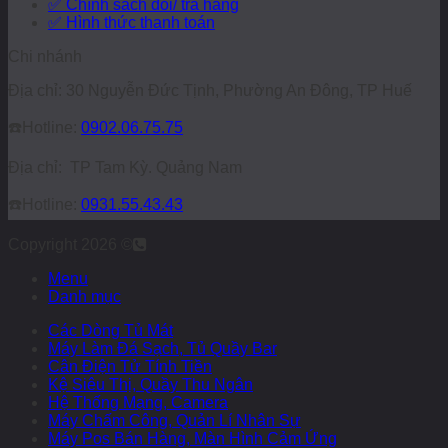
✅ Chính sách đổi/ trả hàng
✅ Hình thức thanh toán
Chi nhánh
Địa chỉ: 30 Nguyễn Đức Tịnh, Phường An Đông, TP Huế
☎️
Hotline:
0902.06.75.75
Địa chỉ: TP Tam Kỳ. Quảng Nam
☎️
Hotline:
0931.55.43.43
Copyright 2026 ©
Menu
Danh mục
Các Dòng Tủ Mát
Máy Làm Đá Sạch, Tủ Quầy Bar
Cân Điện Tử Tính Tiền
Kệ Siêu Thị, Quầy Thu Ngân
Hệ Thống Mạng, Camera
Máy Chấm Công, Quản Lí Nhân Sự
Máy Pos Bán Hàng, Màn Hình Cảm Ứng