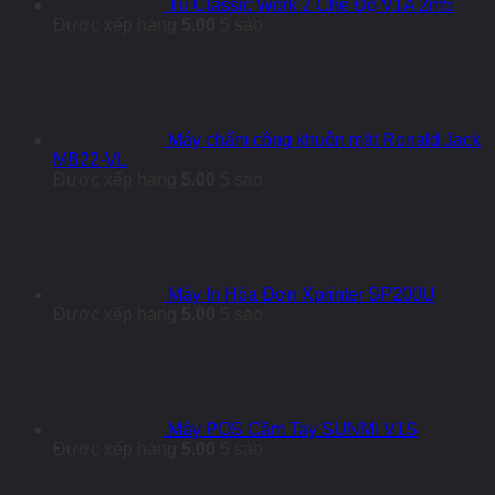
Tủ Classic Work 2 Chế Độ V1A 2m5
Được xếp hạng
5.00
5 sao
Máy chấm công khuôn mặt Ronald Jack
MB22-VL
Được xếp hạng
5.00
5 sao
Máy In Hóa Đơn Xprinter SP200U
Được xếp hạng
5.00
5 sao
Máy POS Cầm Tay SUNMI V1S
Được xếp hạng
5.00
5 sao