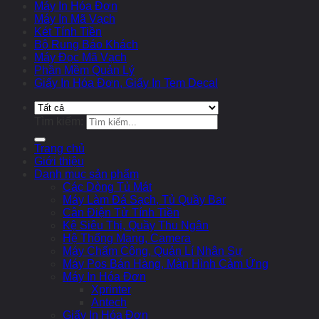
Máy In Hóa Đơn
Máy In Mã Vạch
Két Tính Tiền
Bộ Rung Báo Khách
Máy Đọc Mã Vạch
Phần Mềm Quản Lý
Giấy In Hóa Đơn, Giấy In Tem Decal
Tìm kiếm:
Trang chủ
Giới thiệu
Danh mục sản phẩm
Các Dòng Tủ Mát
Máy Làm Đá Sạch, Tủ Quầy Bar
Cân Điện Tử Tính Tiền
Kệ Siêu Thị, Quầy Thu Ngân
Hệ Thống Mạng, Camera
Máy Chấm Công, Quản Lí Nhân Sự
Máy Pos Bán Hàng, Màn Hình Cảm Ứng
Máy In Hóa Đơn
Xprinter
Antech
Giấy In Hóa Đơn