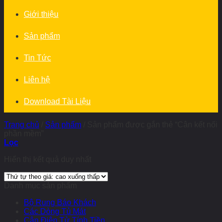
Giới thiệu
Sản phẩm
Tin Tức
Liên hệ
Download Tài Liệu
Trang chủ
/
Sản phẩm
/
Sản phẩm được gắn thẻ “Cân kết nối
phần mềm”
Lọc
Hiển thị kết quả duy nhất
Danh mục sản phẩm
Bộ Rung Báo Khách
Các Dòng Tủ Mát
Cân Điện Tử Tính Tiền