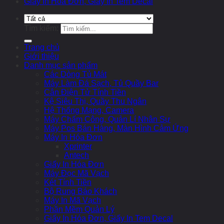
Giấy In Hóa Đơn, Giấy In Tem Decal
Tìm kiếm:
Trang chủ
Giới thiệu
Danh mục sản phẩm
Các Dòng Tủ Mát
Máy Làm Đá Sạch, Tủ Quầy Bar
Cân Điện Tử Tính Tiền
Kệ Siêu Thị, Quầy Thu Ngân
Hệ Thống Mạng, Camera
Máy Chấm Công, Quản Lí Nhân Sự
Máy Pos Bán Hàng, Màn Hình Cảm Ứng
Máy In Hóa Đơn
Xprinter
Antech
Giấy In Hóa Đơn
Máy Đọc Mã Vạch
Két Tính Tiền
Bộ Rung Báo Khách
Máy In Mã Vạch
Phần Mềm Quản Lý
Giấy In Hóa Đơn, Giấy In Tem Decal