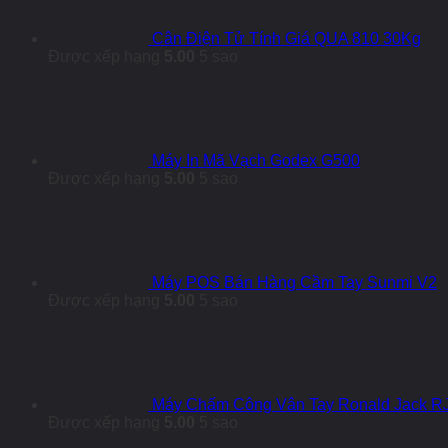
Cân Điện Tử Tính Giá QUA 810 30Kg
Được xếp hạng
5.00
5 sao
Máy In Mã Vạch Godex G500
Được xếp hạng
5.00
5 sao
Máy POS Bán Hàng Cầm Tay Sunmi V2
Được xếp hạng
5.00
5 sao
Máy Chấm Công Vân Tay Ronald Jack R
Được xếp hạng
5.00
5 sao