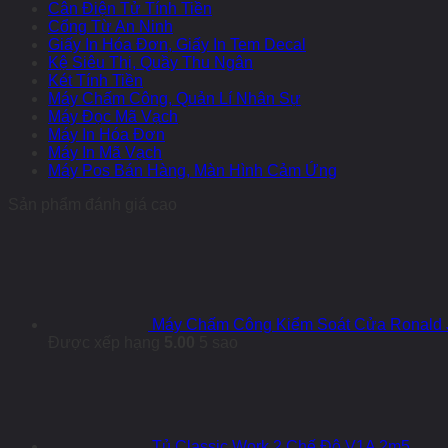
Cân Điện Tử Tính Tiền
Cổng Từ An Ninh
Giấy In Hóa Đơn, Giấy In Tem Decal
Kệ Siêu Thị, Quầy Thu Ngân
Két Tính Tiền
Máy Chấm Công, Quản Lí Nhân Sự
Máy Đọc Mã Vạch
Máy In Hóa Đơn
Máy In Mã Vạch
Máy Pos Bán Hàng, Màn Hình Cảm Ứng
Sản phẩm đánh giá cao
Máy Chấm Công Kiểm Soát Cửa Ronald 
Được xếp hạng
5.00
5 sao
Tủ Classic Work 2 Chế Độ V1A 2m5