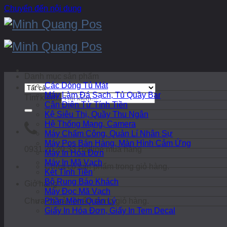
Chuyển đến nội dung
Danh mục sản phẩm
Các Dòng Tủ Mát
Máy Làm Đá Sạch, Tủ Quầy Bar
Tìm kiếm:
Cân Điện Tử Tính Tiền
Kệ Siêu Thị, Quầy Thu Ngân
Hệ Thống Mạng, Camera
Máy Chấm Công, Quản Lí Nhân Sự
Máy Pos Bán Hàng, Màn Hình Cảm Ứng
0931.20.20.33
Hotline mua hàng
Máy In Hóa Đơn
Máy In Mã Vạch
Chưa có sản phẩm trong giỏ hàng.
Két Tính Tiền
Bộ Rung Báo Khách
Giỏ hàng
Máy Đọc Mã Vạch
Chưa có sản phẩm trong giỏ hàng.
Phần Mềm Quản Lý
Giấy In Hóa Đơn, Giấy In Tem Decal