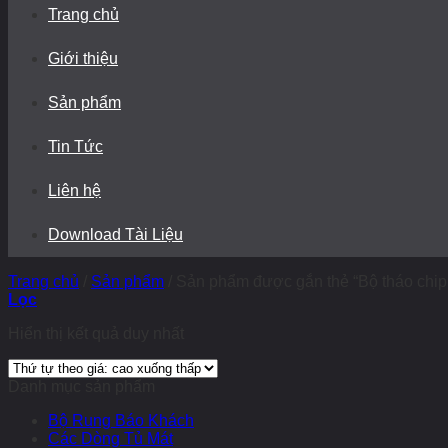
Trang chủ
Giới thiệu
Sản phẩm
Tin Tức
Liên hệ
Download Tài Liệu
Trang chủ
/
Sản phẩm
/
Sản phẩm được gắn thẻ “Bộ tháo chip
Lọc
Hiển thị kết quả duy nhất
Danh mục sản phẩm
Bộ Rung Báo Khách
Các Dòng Tủ Mát