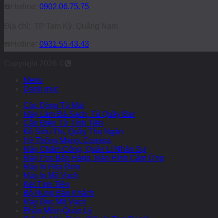
☎️
Hotline:
0902.06.75.75
Địa chỉ: TP Tam Kỳ. Quảng Nam
☎️
Hotline:
0931.55.43.43
Copyright 2026 ©
Menu
Danh mục
Các Dòng Tủ Mát
Máy Làm Đá Sạch, Tủ Quầy Bar
Cân Điện Tử Tính Tiền
Kệ Siêu Thị, Quầy Thu Ngân
Hệ Thống Mạng, Camera
Máy Chấm Công, Quản Lí Nhân Sự
Máy Pos Bán Hàng, Màn Hình Cảm Ứng
Máy In Hóa Đơn
Máy In Mã Vạch
Két Tính Tiền
Bộ Rung Báo Khách
Máy Đọc Mã Vạch
Phần Mềm Quản Lý