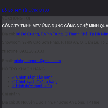
Bộ Gỡ Tem Từ Cứng DT03
VỀ CHÚNG TÔI
CÔNG TY TNHH MTV ỨNG DỤNG CÔNG NGHỆ MINH QU
Địa chỉ:
98 Đỗ Quang, P.Vĩnh Trung, Q.Thanh Khê, Tp Đà Nẵ
Showroom: 97-99 Cao Sơn Pháo, P. Hòa An, Q. Cẩm Lệ, Tp 
☎️
Hotline: 0931.20.20.33
Email:
minhquangpos@gmail.com
HỖ TRỢ KHÁCH HÀNG
✅ Chính sách bảo hành
✅ Chính sách đổi/ trả hàng
✅ Hình thức thanh toán
Chi nhánh
Địa chỉ: 30 Nguyễn Đức Tịnh, Phường An Đông, TP Huế