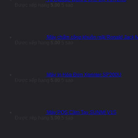
Được xếp hạng
5.00
5 sao
Máy chấm công khuôn mặt Ronald Jack
Được xếp hạng
5.00
5 sao
Máy In Hóa Đơn Xprinter SP200U
Được xếp hạng
5.00
5 sao
Máy POS Cầm Tay SUNMI V1S
Được xếp hạng
5.00
5 sao