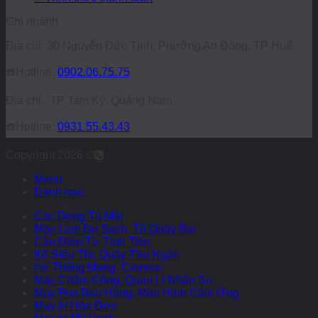
Chi nhánh
Địa chỉ: 30 Nguyễn Đức Tịnh, Phường An Đông, TP Huế
☎️
Hotline:
0902.06.75.75
Địa chỉ: TP Tam Kỳ. Quảng Nam
☎️
Hotline:
0931.55.43.43
Copyright 2026 ©
Menu
Danh mục
Các Dòng Tủ Mát
Máy Làm Đá Sạch, Tủ Quầy Bar
Cân Điện Tử Tính Tiền
Kệ Siêu Thị, Quầy Thu Ngân
Hệ Thống Mạng, Camera
Máy Chấm Công, Quản Lí Nhân Sự
Máy Pos Bán Hàng, Màn Hình Cảm Ứng
Máy In Hóa Đơn