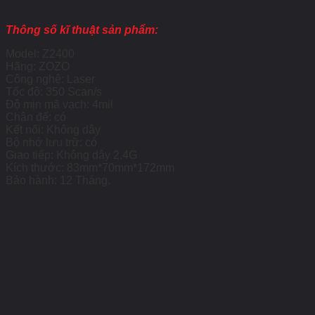
Thông số kĩ thuật sản phẩm:
Model: Z2400
Hãng: ZOZO
Công nghệ: Laser
Tốc độ: 350 Scan/s
Độ mịn mã vạch: 4mil
Chân đế: có
Kết nối: Không dây
Bộ nhớ lưu trữ: có
Giao tiếp: Không dây 2.4G
Kích thước: 83mm*70mm*172mm
Bảo hành: 12 Tháng.