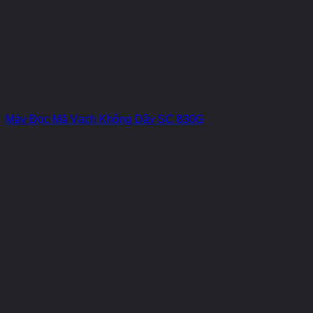
Máy Đọc Mã Vạch Không Dây SC 830G