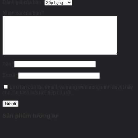
Đánh giá của bạn
*
Nhận xét của bạn
*
Tên
*
Email
*
Lưu tên của tôi, email, và trang web trong trình duyệt này
cho lần bình luận kế tiếp của tôi.
Sản phẩm tương tự