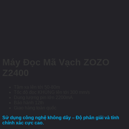
Máy Đọc Mã Vạch ZOZO
Z2400
Tầm xa lên tới 50-80m
Tốc độ đọc KHỦNG lên tới 300 mm/s
Dung lượng pin lớn 2200mA
Bảo hành 12th
Giao hàng toàn quốc
Sử dụng công nghệ không dây –
Độ phân giải và tính
chính xác cực cao.