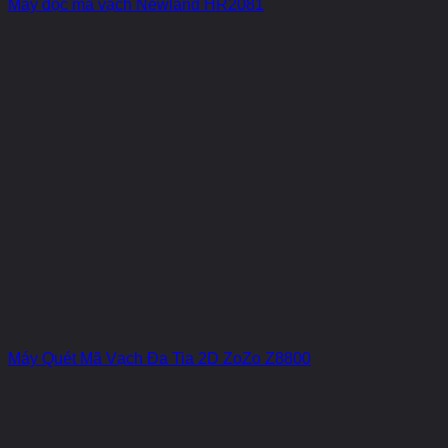
Máy đọc mã vạch Newland HR2081
Máy Quét Mã Vạch Đa Tia 2D ZoZo Z8800