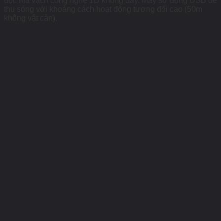
đọc mã vạch công nghệ 1D không dây. Máy sử dụng USB để
thu sóng với khoảng cách hoạt động tương đối cao (50m
không vật cản).