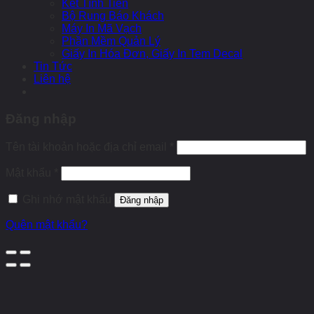
Két Tính Tiền
Bộ Rung Báo Khách
Máy In Mã Vạch
Phần Mềm Quản Lý
Giấy In Hóa Đơn, Giấy In Tem Decal
Tin Tức
Liên hệ
Đăng nhập
Tên tài khoản hoặc địa chỉ email
*
Mật khẩu
*
Ghi nhớ mật khẩu
Đăng nhập
Quên mật khẩu?