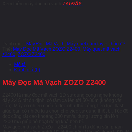
Xem thêm máy đọc mã vạch
TẠI ĐÂY.
Danh mục:
Máy Đọc Mã Vạch
,
Máy quét cầm tay + chân đế
Thẻ:
Máy Đọc Mã Vạch ZOZO Z2400
,
Máy quét mã vạch
z2400
,
ZOZO Z2400
Mô tả
Đánh giá (0)
Máy Đọc Mã Vạch ZOZO Z2400
Z2400 là máy đọc mã vạch 1D sử dụng công nghệ không
dây 2.4G rất ổn định, có tầm xa lên tới 50-80m (không vật
cản). Máy có nhiều chế độ đọc như thủ công, liên tục, flash
giúp bạn có nhiều lựa chọn cho việc sử dụng thiết bị. Tốc độ
đọc cũng rất cao khoảng 300 mm/s, dung lượng pin lớn
2200 mA giúp nó hoạt động khá bền bỉ.
Máy quét mã vạch ZoZo – Z2400 chính là dòng sản phẩm