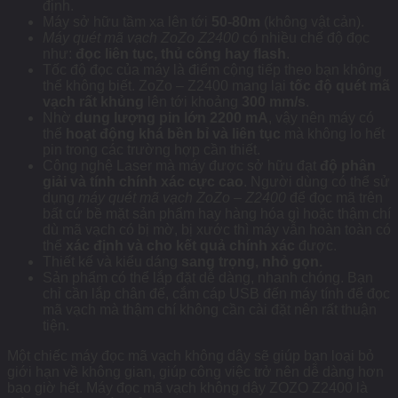
định.
Máy sở hữu tầm xa lên tới
50-80m
(không vật cản).
Máy quét mã vạch ZoZo Z2400
có nhiều chế độ đọc
như:
đọc liên tục, thủ công hay flash
.
Tốc độ đọc của máy là điểm cộng tiếp theo bạn không
thể không biết. ZoZo – Z2400 mang lại
tốc độ quét mã
vạch rất khủng
lên tới khoảng
300 mm/s
.
Nhờ
dung lượng pin lớn 2200 mA
, vậy nên máy có
thể
hoạt động khá bền bỉ và liên tục
mà không lo hết
pin trong các trường hợp cần thiết.
Công nghệ Laser mà máy được sở hữu đạt
độ phân
giải và tính chính xác cực cao
. Người dùng có thể sử
dụng
máy quét mã vạch ZoZo – Z2400
để đọc mã trên
bất cứ bề mặt sản phẩm hay hàng hóa gì hoặc thậm chí
dù mã vạch có bị mờ, bị xước thì máy vẫn hoàn toàn có
thể
xác định và cho kết quả chính xác
được.
Thiết kế và kiểu dáng
sang trọng, nhỏ gọn.
Sản phẩm có thể lắp đặt dễ dàng, nhanh chóng. Bạn
chỉ cần lắp chân đế, cắm cáp USB đến máy tính để đọc
mã vạch mà thậm chí không cần cài đặt nên rất thuận
tiện.
Một chiếc máy đọc mã vạch không dây sẽ giúp bạn loại bỏ
giới hạn về không gian, giúp công việc trở nên dễ dàng hơn
bao giờ hết. Máy đọc mã vạch không dây ZOZO Z2400 là