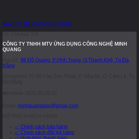
Máy Đọc Mã Vạch ZoZo Z6000
VỀ CHÚNG TÔI
CÔNG TY TNHH MTV ỨNG DỤNG CÔNG NGHỆ MINH
QUANG
Địa chỉ:
98 Đỗ Quang, P.Vĩnh Trung, Q.Thanh Khê, Tp Đà
Nẵng
Showroom: 97-99 Cao Sơn Pháo, P. Hòa An, Q. Cẩm Lệ, Tp
Đà Nẵng
☎️
Hotline: 0931.20.20.33
Email:
minhquangpos@gmail.com
HỖ TRỢ KHÁCH HÀNG
✅ Chính sách bảo hành
✅ Chính sách đổi/ trả hàng
✅ Hình thức thanh toán