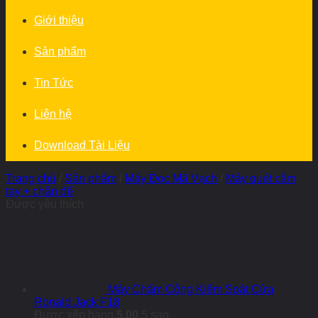
Giới thiệu
Sản phẩm
Tin Tức
Liên hệ
Download Tài Liệu
Trang chủ
/
Sản phẩm
/
Máy Đọc Mã Vạch
/
Máy quét cầm
tay + chân đế
Được yêu thích
Máy Chấm Công Kiểm Soát Cửa
Ronald Jack F18
Được xếp hạng
5.00
5 sao