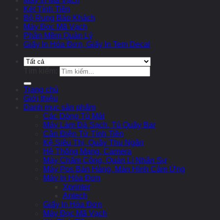
Máy In Mã Vạch
Két Tính Tiền
Bộ Rung Báo Khách
Máy Đọc Mã Vạch
Phần Mềm Quản Lý
Giấy In Hóa Đơn, Giấy In Tem Decal
Tìm kiếm:
Trang chủ
Giới thiệu
Danh mục sản phẩm
Các Dòng Tủ Mát
Máy Làm Đá Sạch, Tủ Quầy Bar
Cân Điện Tử Tính Tiền
Kệ Siêu Thị, Quầy Thu Ngân
Hệ Thống Mạng, Camera
Máy Chấm Công, Quản Lí Nhân Sự
Máy Pos Bán Hàng, Màn Hình Cảm Ứng
Máy In Hóa Đơn
Xprinter
Antech
Giấy In Hóa Đơn
Máy Đọc Mã Vạch