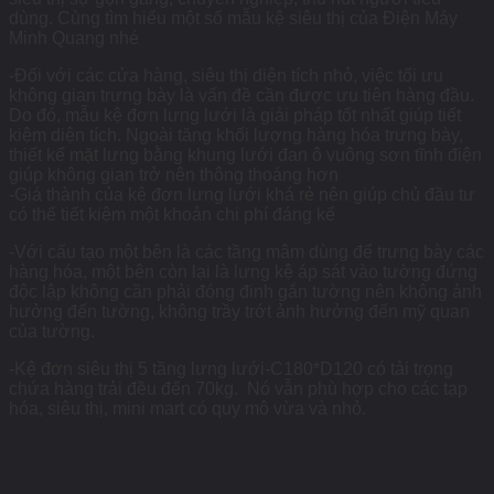
dùng. Cùng tìm hiểu một số mẫu kệ siêu thị của Điện Máy
Minh Quang nhé
-Đối với các cửa hàng, siêu thị diện tích nhỏ, việc tối ưu
không gian trưng bày là vấn đề cần được ưu tiên hàng đầu.
Do đó, mẫu kệ đơn lưng lưới là giải pháp tốt nhất giúp tiết
kiệm diện tích. Ngoài tăng khối lượng hàng hóa trưng bày,
thiết kế mặt lưng bằng khung lưới đan ô vuông sơn tĩnh điện
giúp không gian trở nên thông thoáng hơn
-Giá thành của kệ đơn lưng lưới khá rẻ nên giúp chủ đầu tư
có thể tiết kiệm một khoản chi phí đáng kể
-Với cấu tạo một bên là các tầng mâm dùng để trưng bày các
hàng hóa, một bên còn lại là lưng kệ áp sát vào tường đứng
độc lập không cần phải đóng đinh gắn tường nên không ảnh
hưởng đến tường, không trầy trớt ảnh hưởng đến mỹ quan
của tường.
-Kệ đơn siêu thị 5 tầng lưng lưới-C180*D120 có tải trọng
chứa hàng trải đều đến 70kg. Nó vẫn phù hợp cho các tạp
hóa, siêu thị, mini mart có quy mô vừa và nhỏ.