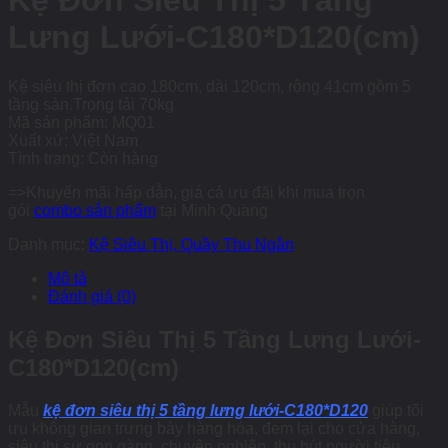
Kệ Đơn Siêu Thị 5 Tầng
Lưng Lưới-C180*D120(cm)
Kệ siêu thị đơn cao 180cm, dài 120cm, rộng 41cm gồm 5
tầng sàn.Trọng tải 70kg
Mã sản phẩm: MQ01
Xuất xứ: Việt Nam
Tình trạng: Còn hàng
=>Khuyến mãi hấp dẫn, giá cả ưu đãi khi mua trọn
gói
combo sản phẩm
tại Minh Quang
Danh mục:
Kệ Siêu Thị, Quầy Thu Ngân
Mô tả
Đánh giá (0)
Kệ Đơn Siêu Thị 5 Tầng Lưng Lưới-
C180*D120(cm)
Mẫu
kệ đơn siêu thị 5 tầng lưng lưới-C180*D120
giúp tối
ưu không gian trưng bày hàng hóa, đem lại cho cửa hàng,
siêu thị sự gọn gàng, chuyên nghiệp, thu hút người tiêu