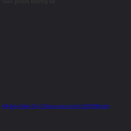
Sản phẩm tương tự
Kệ Đơn Siêu Thị 4 Tầng Lưng Lưới-C150*D90(cm)