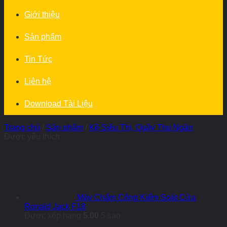
Giới thiệu
Sản phẩm
Tin Tức
Liên hệ
Download Tài Liệu
Trang chủ
/
Sản phẩm
/
Kệ Siêu Thị, Quầy Thu Ngân
Được yêu thích
Máy Chấm Công Kiểm Soát Cửa
Ronald Jack F18
Được xếp hạng
5.00
5 sao