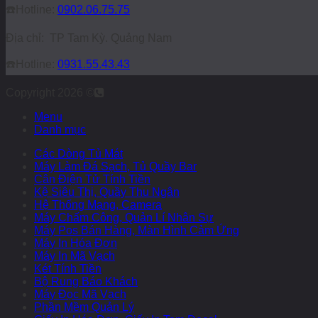
☎️
Hotline:
0902.06.75.75
Địa chỉ: TP Tam Kỳ. Quảng Nam
☎️
Hotline:
0931.55.43.43
Copyright 2026 ©
Menu
Danh mục
Các Dòng Tủ Mát
Máy Làm Đá Sạch, Tủ Quầy Bar
Cân Điện Tử Tính Tiền
Kệ Siêu Thị, Quầy Thu Ngân
Hệ Thống Mạng, Camera
Máy Chấm Công, Quản Lí Nhân Sự
Máy Pos Bán Hàng, Màn Hình Cảm Ứng
Máy In Hóa Đơn
Máy In Mã Vạch
Két Tính Tiền
Bộ Rung Báo Khách
Máy Đọc Mã Vạch
Phần Mềm Quản Lý