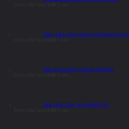
Được xếp hạng
5.00
5 sao
Máy chấm công khuôn mặt Ronald Jack
Được xếp hạng
5.00
5 sao
Máy In Hóa Đơn Xprinter SP200U
Được xếp hạng
5.00
5 sao
Máy POS Cầm Tay SUNMI V1S
Được xếp hạng
5.00
5 sao