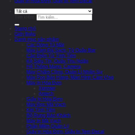
Giấy In Hóa Đơn, Giấy In Tem Decal
Tìm kiếm:
Trang chủ
Giới thiệu
Danh mục sản phẩm
Các Dòng Tủ Mát
Máy Làm Đá Sạch, Tủ Quầy Bar
Cân Điện Tử Tính Tiền
Kệ Siêu Thị, Quầy Thu Ngân
Hệ Thống Mạng, Camera
Máy Chấm Công, Quản Lí Nhân Sự
Máy Pos Bán Hàng, Màn Hình Cảm Ứng
Máy In Hóa Đơn
Xprinter
Antech
Giấy In Hóa Đơn
Máy Đọc Mã Vạch
Két Tính Tiền
Bộ Rung Báo Khách
Máy In Mã Vạch
Phần Mềm Quản Lý
Giấy In Hóa Đơn, Giấy In Tem Decal