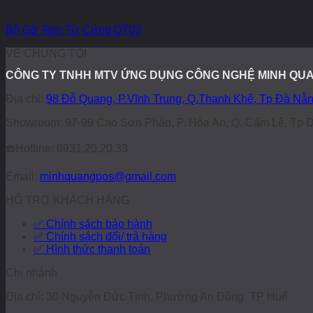
Bộ Gỡ Tem Từ Cứng DT03
VỀ CHÚNG TÔI
CÔNG TY TNHH MTV ỨNG DỤNG CÔNG NGHỆ MINH QU
Địa chỉ:
98 Đỗ Quang, P.Vĩnh Trung, Q.Thanh Khê, Tp Đà Nẵ
Showroom: 97-99 Cao Sơn Pháo, P. Hòa An, Q. Cẩm Lệ, Tp 
☎️
Hotline: 0931.20.20.33
Email:
minhquangpos@gmail.com
HỖ TRỢ KHÁCH HÀNG
✅ Chính sách bảo hành
✅ Chính sách đổi/ trả hàng
✅ Hình thức thanh toán
Chi nhánh
Địa chỉ: 30 Nguyễn Đức Tịnh, Phường An Đông, TP Huế