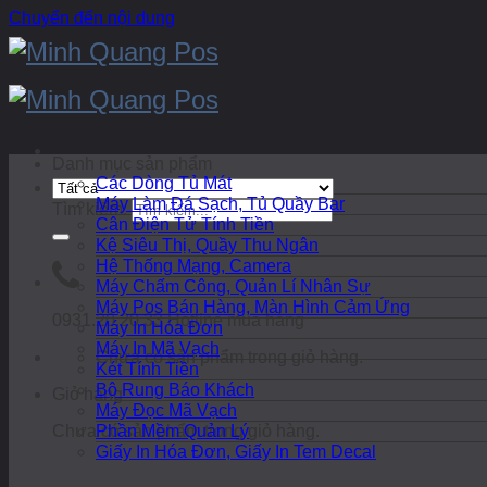
Chuyển đến nội dung
Danh mục sản phẩm
Các Dòng Tủ Mát
Máy Làm Đá Sạch, Tủ Quầy Bar
Tìm kiếm:
Cân Điện Tử Tính Tiền
Kệ Siêu Thị, Quầy Thu Ngân
Hệ Thống Mạng, Camera
Máy Chấm Công, Quản Lí Nhân Sự
Máy Pos Bán Hàng, Màn Hình Cảm Ứng
0931.20.20.33
Hotline mua hàng
Máy In Hóa Đơn
Máy In Mã Vạch
Chưa có sản phẩm trong giỏ hàng.
Két Tính Tiền
Bộ Rung Báo Khách
Giỏ hàng
Máy Đọc Mã Vạch
Chưa có sản phẩm trong giỏ hàng.
Phần Mềm Quản Lý
Giấy In Hóa Đơn, Giấy In Tem Decal