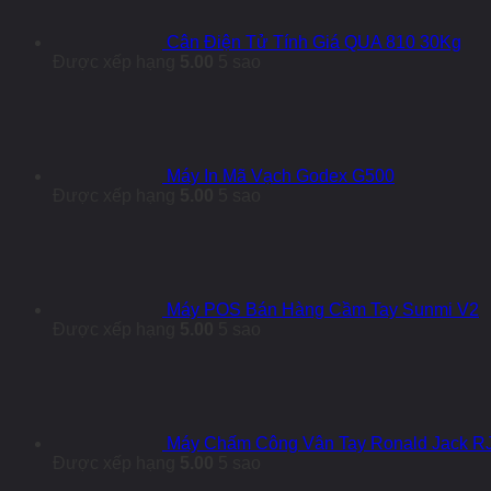
Cân Điện Tử Tính Giá QUA 810 30Kg
Được xếp hạng
5.00
5 sao
Máy In Mã Vạch Godex G500
Được xếp hạng
5.00
5 sao
Máy POS Bán Hàng Cầm Tay Sunmi V2
Được xếp hạng
5.00
5 sao
Máy Chấm Công Vân Tay Ronald Jack R
Được xếp hạng
5.00
5 sao