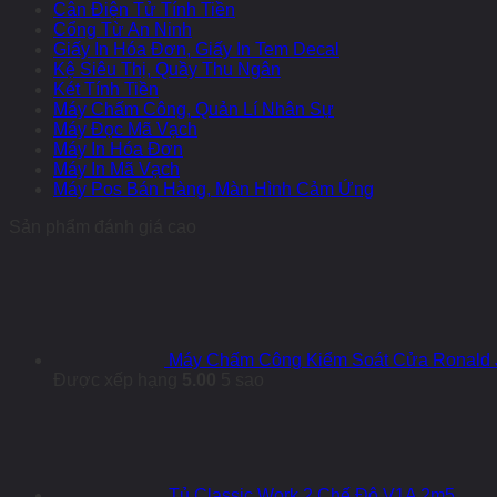
Cân Điện Tử Tính Tiền
Cổng Từ An Ninh
Giấy In Hóa Đơn, Giấy In Tem Decal
Kệ Siêu Thị, Quầy Thu Ngân
Két Tính Tiền
Máy Chấm Công, Quản Lí Nhân Sự
Máy Đọc Mã Vạch
Máy In Hóa Đơn
Máy In Mã Vạch
Máy Pos Bán Hàng, Màn Hình Cảm Ứng
Sản phẩm đánh giá cao
Máy Chấm Công Kiểm Soát Cửa Ronald 
Được xếp hạng
5.00
5 sao
Tủ Classic Work 2 Chế Độ V1A 2m5