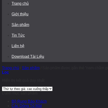
Trang chủ
Giới thiệu
Sản phẩm
Tin Tức
Liên hệ
Download Tài Liệu
Trang chủ
/
Sản phẩm
/
Sản phẩm được gắn thẻ “nam châm gỡ
Lọc
Hiển thị kết quả duy nhất
Danh mục sản phẩm
Bộ Rung Báo Khách
Các Dòng Tủ Mát