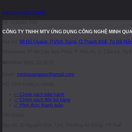
Két đựng tiền G4042
VỀ CHÚNG TÔI
CÔNG TY TNHH MTV ỨNG DỤNG CÔNG NGHỆ MINH QU
Địa chỉ:
98 Đỗ Quang, P.Vĩnh Trung, Q.Thanh Khê, Tp Đà Nẵ
Showroom: 97-99 Cao Sơn Pháo, P. Hòa An, Q. Cẩm Lệ, Tp 
☎️
Hotline: 0931.20.20.33
Email:
minhquangpos@gmail.com
HỖ TRỢ KHÁCH HÀNG
✅ Chính sách bảo hành
✅ Chính sách đổi/ trả hàng
✅ Hình thức thanh toán
Chi nhánh
Địa chỉ: 30 Nguyễn Đức Tịnh, Phường An Đông, TP Huế