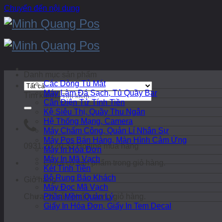
Chuyển đến nội dung
Danh mục sản phẩm
Các Dòng Tủ Mát
Máy Làm Đá Sạch, Tủ Quầy Bar
Tìm kiếm:
Cân Điện Tử Tính Tiền
Kệ Siêu Thị, Quầy Thu Ngân
Hệ Thống Mạng, Camera
Máy Chấm Công, Quản Lí Nhân Sự
Máy Pos Bán Hàng, Màn Hình Cảm Ứng
0931.20.20.33
Hotline mua hàng
Máy In Hóa Đơn
Máy In Mã Vạch
Chưa có sản phẩm trong giỏ hàng.
Két Tính Tiền
Bộ Rung Báo Khách
Giỏ hàng
Máy Đọc Mã Vạch
Chưa có sản phẩm trong giỏ hàng.
Phần Mềm Quản Lý
Giấy In Hóa Đơn, Giấy In Tem Decal