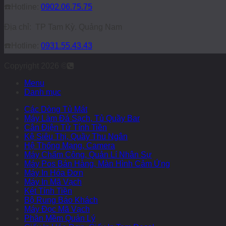
☎️
Hotline:
0902.06.75.75
Địa chỉ: TP Tam Kỳ. Quảng Nam
☎️
Hotline:
0931.55.43.43
Copyright 2026 ©
Menu
Danh mục
Các Dòng Tủ Mát
Máy Làm Đá Sạch, Tủ Quầy Bar
Cân Điện Tử Tính Tiền
Kệ Siêu Thị, Quầy Thu Ngân
Hệ Thống Mạng, Camera
Máy Chấm Công, Quản Lí Nhân Sự
Máy Pos Bán Hàng, Màn Hình Cảm Ứng
Máy In Hóa Đơn
Máy In Mã Vạch
Két Tính Tiền
Bộ Rung Báo Khách
Máy Đọc Mã Vạch
Phần Mềm Quản Lý