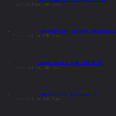
Được xếp hạng
5.00
5 sao
Máy chấm công khuôn mặt Ronald Jack
Được xếp hạng
5.00
5 sao
Máy In Hóa Đơn Xprinter SP200U
Được xếp hạng
5.00
5 sao
Máy POS Cầm Tay SUNMI V1S
Được xếp hạng
5.00
5 sao