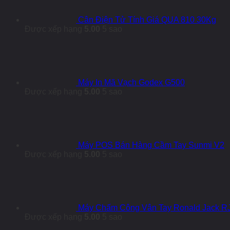
Cân Điện Tử Tính Giá QUA 810 30Kg
Được xếp hạng
5.00
5 sao
Máy In Mã Vạch Godex G500
Được xếp hạng
5.00
5 sao
Máy POS Bán Hàng Cầm Tay Sunmi V2
Được xếp hạng
5.00
5 sao
Máy Chấm Công Vân Tay Ronald Jack R
Được xếp hạng
5.00
5 sao