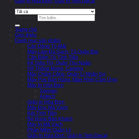
Giấy In Hóa Đơn, Giấy In Tem Decal
Tìm kiếm:
Trang chủ
Giới thiệu
Danh mục sản phẩm
Các Dòng Tủ Mát
Máy Làm Đá Sạch, Tủ Quầy Bar
Cân Điện Tử Tính Tiền
Kệ Siêu Thị, Quầy Thu Ngân
Hệ Thống Mạng, Camera
Máy Chấm Công, Quản Lí Nhân Sự
Máy Pos Bán Hàng, Màn Hình Cảm Ứng
Máy In Hóa Đơn
Xprinter
Antech
Giấy In Hóa Đơn
Máy Đọc Mã Vạch
Két Tính Tiền
Bộ Rung Báo Khách
Máy In Mã Vạch
Phần Mềm Quản Lý
Giấy In Hóa Đơn, Giấy In Tem Decal