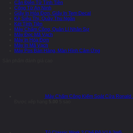
Cân Điện Tử Tính Tiền
Cổng Từ An Ninh
Giấy In Hóa Đơn, Giấy In Tem Decal
Kệ Siêu Thị, Quầy Thu Ngân
Két Tính Tiền
Máy Chấm Công, Quản Lí Nhân Sự
Máy Đọc Mã Vạch
Máy In Hóa Đơn
Máy In Mã Vạch
Máy Pos Bán Hàng, Màn Hình Cảm Ứng
Sản phẩm đánh giá cao
Máy Chấm Công Kiểm Soát Cửa Ronald 
Được xếp hạng
5.00
5 sao
Tủ Classic Work 2 Chế Độ V1A 2m5