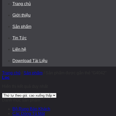
Trang chủ
Giới thiệu
Sản phẩm
Tin Tức
Liên hệ
Download Tài Liệu
Trang chủ
/
Sản phẩm
/
Sản phẩm được gắn thẻ “G4042”
Lọc
Hiển thị kết quả duy nhất
Danh mục sản phẩm
Bộ Rung Báo Khách
Các Dòng Tủ Mát