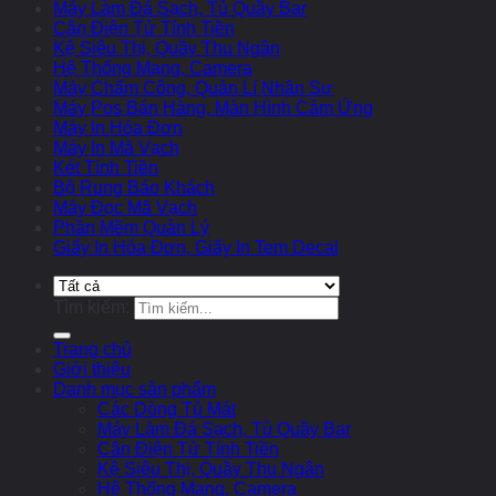
Máy Làm Đá Sạch, Tủ Quầy Bar
Cân Điện Tử Tính Tiền
Kệ Siêu Thị, Quầy Thu Ngân
Hệ Thống Mạng, Camera
Máy Chấm Công, Quản Lí Nhân Sự
Máy Pos Bán Hàng, Màn Hình Cảm Ứng
Máy In Hóa Đơn
Máy In Mã Vạch
Két Tính Tiền
Bộ Rung Báo Khách
Máy Đọc Mã Vạch
Phần Mềm Quản Lý
Giấy In Hóa Đơn, Giấy In Tem Decal
Tìm kiếm:
Trang chủ
Giới thiệu
Danh mục sản phẩm
Các Dòng Tủ Mát
Máy Làm Đá Sạch, Tủ Quầy Bar
Cân Điện Tử Tính Tiền
Kệ Siêu Thị, Quầy Thu Ngân
Hệ Thống Mạng, Camera