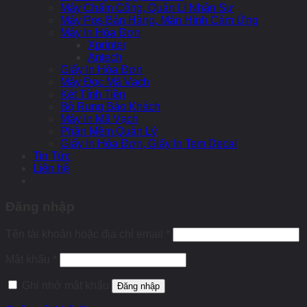
Máy Chấm Công, Quản Lí Nhân Sự
Máy Pos Bán Hàng, Màn Hình Cảm Ứng
Máy In Hóa Đơn
Xprinter
Antech
Giấy In Hóa Đơn
Máy Đọc Mã Vạch
Két Tính Tiền
Bộ Rung Báo Khách
Máy In Mã Vạch
Phần Mềm Quản Lý
Giấy In Hóa Đơn, Giấy In Tem Decal
Tin Tức
Liên hệ
Đăng nhập
Tên tài khoản hoặc địa chỉ email
*
Mật khẩu
*
Ghi nhớ mật khẩu
Đăng nhập