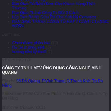
Bàn Giao Tủ Bánh Kem Cho Khách Hàng Thân
Thương
Bàn Giao Thành Công Tủ Mát 3 Cánh
Lắp Trọn Bộ Kệ Siêu Thị Cho Ánh Mỹ Cometics
BÀN GIAO THÀNH CÔNG TỦ MÁT 2 CÁNH CLASSIC
WORK
Danh mục
Chưa được phân loại
(19)
Dự án & công trình
(8)
hướng dẫn kỹ thuật
(1)
VỀ CHÚNG TÔI
CÔNG TY TNHH MTV ỨNG DỤNG CÔNG NGHỆ MINH
QUANG
Địa chỉ:
98 Đỗ Quang, P.Vĩnh Trung, Q.Thanh Khê, Tp Đà
Nẵng
Showroom: 97-99 Cao Sơn Pháo, P. Hòa An, Q. Cẩm Lệ, Tp
Đà Nẵng
☎️
Hotline: 0931.20.20.33