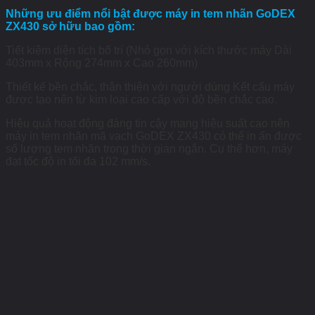
Những ưu điểm nổi bật được máy in tem nhãn GoDEX
ZX430 sở hữu bao gồm:
Tiết kiệm diện tích bố trí (Nhỏ gọn với kích thước máy Dài
403mm x Rộng 274mm x Cao 260mm)
Thiết kế bền chắc, thân thiện với người dùng Kết cấu máy
được tạo nên từ kim loại cao cấp với độ bền chắc cao.
Hiệu quả hoạt động đáng tin cậy mang hiệu suất cao nên
máy in tem nhãn mã vạch GoDEX ZX430 có thể in ấn được
số lượng tem nhãn trong thời gian ngắn. Cụ thể hơn, máy
đạt tốc độ in tối đa 102 mm/s.