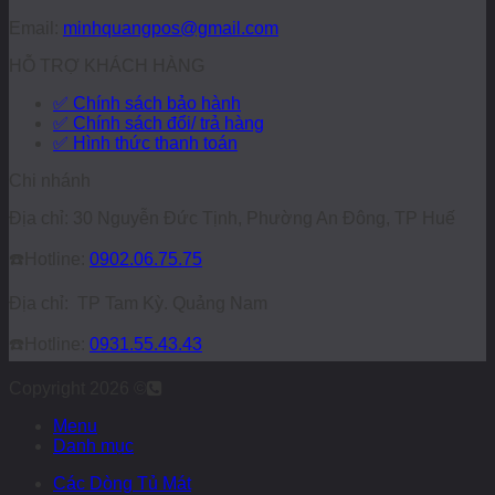
Email:
minhquangpos@gmail.com
HỖ TRỢ KHÁCH HÀNG
✅ Chính sách bảo hành
✅ Chính sách đổi/ trả hàng
✅ Hình thức thanh toán
Chi nhánh
Địa chỉ: 30 Nguyễn Đức Tịnh, Phường An Đông, TP Huế
☎️
Hotline:
0902.06.75.75
Địa chỉ: TP Tam Kỳ. Quảng Nam
☎️
Hotline:
0931.55.43.43
Copyright 2026 ©
Menu
Danh mục
Các Dòng Tủ Mát