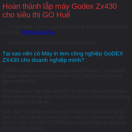
Hoàn thành lắp máy Godex Zx430
cho siêu thị GO Huế
Chân thành cảm ơn quý khách hàng đã luôn tin tưởng và
lựa chọn
MInhQuangPos.
Kính chúc quý khách kinh doanh thuận lợi.
Tại sao nên có Máy in tem công nghiệp GoDEX
ZX430 cho doanh nghiệp mình?
ZX430 là máy in mã vạch công nghiệp (Godex). Tuy là thiết
bị giúp người dùng tiết kiệm diện tích, phù hợp với không
gian có hạn chế.
Với chiếc máy này, bạn có thể in ấn được số lượng lớn tem
nhãn nhanh chóng, đảm bảo cho nhu cầu sử dụng mà không
lo trì trệ hay gián đoạn.
Điều đặc biệt không thể không kể đến đó là dù thuộc dòng
máy in công nghiệp và được sản xuất bởi một thương hiệu
tên tuổi nhưng GoDEX ZX430 lại có chi phí đầu tư vô cùng
hợp lý, phải chăng.