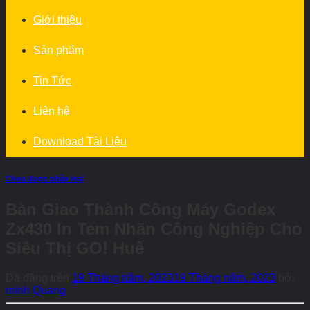
Giới thiệu
Sản phẩm
Tin Tức
Liên hệ
Download Tài Liệu
Chưa được phân loại
Bàn Giao Thành Công Máy Godex
Zx430 In Tem Nhãn Công Nghiệp Cho
Siêu Thị GO! Huế
Đã đăng trên
19 Tháng năm, 2023
19 Tháng năm, 2023
bởi
minh Quang