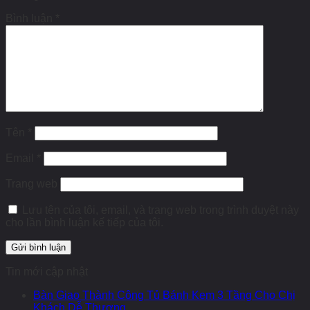
Bình luận
*
Tên
*
Email
*
Trang web
Lưu tên của tôi, email, và trang web trong trình duyệt này
cho lần bình luận kế tiếp của tôi.
Tin mới cập nhật
Bàn Giao Thành Công Tủ Bánh Kem 3 Tầng Cho Chị
Khách Dễ Thương