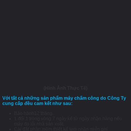
(Hình Ảnh Thực Tế)
Với tất cả những sản phẩm máy chấm công do Công Ty
cung cấp đều cam kết như sau:
Bảo hành12 tháng.
1 đổi 1 trong vòng 7 ngày kể từ ngày nhận hàng nếu
máy do lỗi nhà sản xuất.
Cài đặt phần mềm thiết kế tem nhãn miễn phí