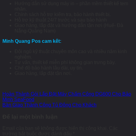
Hướng dẫn sử dụng máy in – phần mềm thiết kế tem
nhãn.
Chính sách hỗ trợ kiểm tra, bảo hành thiết bị.
Hỗ trợ kỹ thuật 24/7 trước và sau bảo hành
Giao hàng, lắp đặt và hướng dẫn tận nơi (Huế- Đà
Nẵng-Quảng Nam)
Minh Quang Pos cam kết:
Đội ngũ kỹ thuật chuyên môn cao và nhiều năm kinh
nghiệm.
Tư vấn, thiết kế miễn phí không gian trưng bày.
Chế độ bảo hành lâu dài, uy tín.
Giao hàng, lắp đặt tận nơi.
Hoàn Thành Gói Lắp Đặt Máy Chấm Công DG600 Cho Bảo
Minh SeaFood
Bàn Giao Thành Công Tủ Đông Cho Khách
Để lại một bình luận
Email của bạn sẽ không được hiển thị công khai.
Các
trường bắt buộc được đánh dấu
*